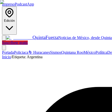
Impreso
Podcast
App
Edición
Quinta
Fuerza
Noticias de México, desde Quint
Suscríbete gratis
Portada
Policiaca
🌀 Huracanes
Sismos
Quintana Roo
México
Política
De
Inicio
/
Etiqueta:
Argentina