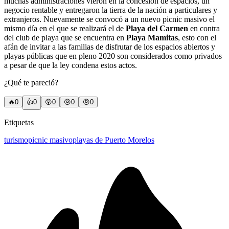
muchas administraciones vieron en la concesión de espacios, un
negocio rentable y entregaron la tierra de la nación a particulares y
extranjeros.
Nuevamente se convocó a un nuevo picnic masivo el
mismo día en el que se realizará el de
Playa del Carmen
en contra
del club de playa que se encuentra en
Playa Mamitas
, esto con el
afán de invitar a las familias de disfrutar de los espacios abiertos y
playas públicas que en pleno 2020 son considerados como privados
a pesar de que la ley condena estos actos.
¿Qué te pareció?
🔥
0
👍
0
😲
0
😢
0
😠
0
Etiquetas
turismo
picnic masivo
playas de Puerto Morelos