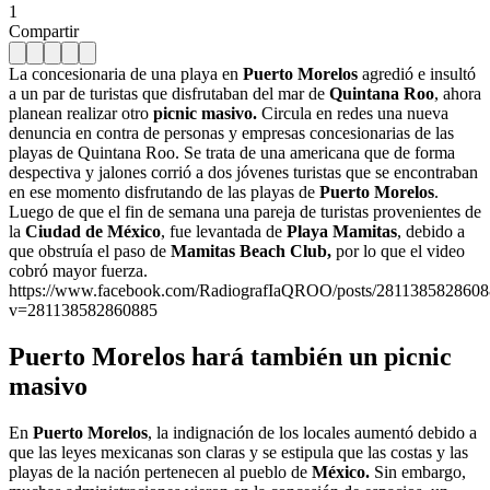
1
Compartir
La concesionaria de una playa en
Puerto Morelos
agredió e insultó
a un par de turistas que disfrutaban del mar de
Quintana Roo
, ahora
planean realizar otro
picnic masivo.
Circula en redes una nueva
denuncia en contra de personas y empresas concesionarias de las
playas de Quintana Roo. Se trata de una americana que de forma
despectiva y jalones corrió a dos jóvenes turistas que se encontraban
en ese momento disfrutando de las playas de
Puerto Morelos
.
Luego de que el fin de semana una pareja de turistas provenientes de
la
Ciudad de México
, fue levantada de
Playa Mamitas
, debido a
que obstruía el paso de
Mamitas Beach Club,
por lo que el video
cobró mayor fuerza.
https://www.facebook.com/RadiografIaQROO/posts/2811385828608
v=281138582860885
Puerto Morelos hará también un picnic
masivo
En
Puerto Morelos
, la indignación de los locales aumentó debido a
que las leyes mexicanas son claras y se estipula que las costas y las
playas de la nación pertenecen al pueblo de
México.
Sin embargo,