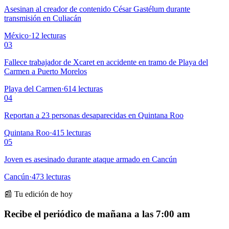
Asesinan al creador de contenido César Gastélum durante
transmisión en Culiacán
México
·
12
lecturas
03
Fallece trabajador de Xcaret en accidente en tramo de Playa del
Carmen a Puerto Morelos
Playa del Carmen
·
614
lecturas
04
Reportan a 23 personas desaparecidas en Quintana Roo
Quintana Roo
·
415
lecturas
05
Joven es asesinado durante ataque armado en Cancún
Cancún
·
473
lecturas
📰 Tu edición de hoy
Recibe el periódico de mañana a las 7:00 am