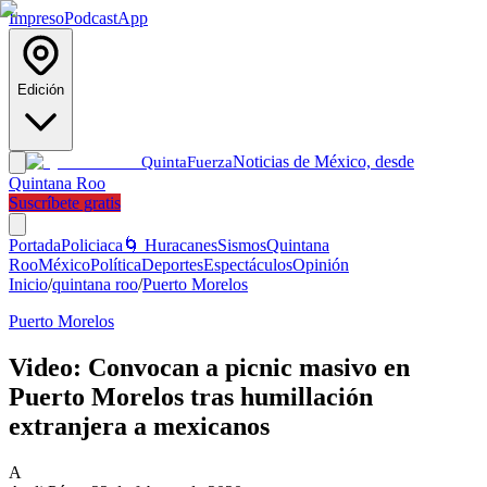
Impreso
Podcast
App
Edición
Noticias de México, desde
Quinta
Fuerza
Quintana Roo
Suscríbete gratis
Portada
Policiaca
🌀 Huracanes
Sismos
Quintana
Roo
México
Política
Deportes
Espectáculos
Opinión
Inicio
/
quintana roo
/
Puerto Morelos
Puerto Morelos
Video: Convocan a picnic masivo en
Puerto Morelos tras humillación
extranjera a mexicanos
A