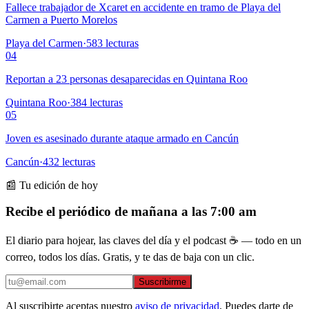
Fallece trabajador de Xcaret en accidente en tramo de Playa del
Carmen a Puerto Morelos
Playa del Carmen
·
583
lecturas
04
Reportan a 23 personas desaparecidas en Quintana Roo
Quintana Roo
·
384
lecturas
05
Joven es asesinado durante ataque armado en Cancún
Cancún
·
432
lecturas
📰 Tu edición de hoy
Recibe el periódico de mañana a las 7:00 am
El diario para hojear, las claves del día y el podcast ☕ — todo en un
correo, todos los días. Gratis, y te das de baja con un clic.
Suscribirme
Al suscribirte aceptas nuestro
aviso de privacidad
. Puedes darte de