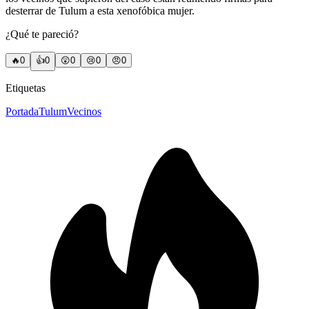
desterrar de Tulum a esta xenofóbica mujer.
¿Qué te pareció?
🔥
0
👍
0
😲
0
😢
0
😠
0
Etiquetas
Portada
Tulum
Vecinos