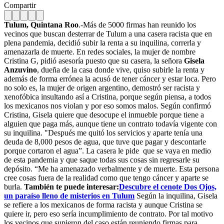
Compartir
Tulum, Quintana Roo
.-Más de 5000 firmas han reunido los
vecinos que buscan desterrar de Tulum a una casera racista que en
plena pandemia, decidió subir la renta a su inquilina, correrla y
amenazarla de muerte. En redes sociales, la mujer de nombre
Cristina G, pidió asesoría puesto que su casera, la señora
Gisela
Anzuvino
, dueña de la casa donde vive, quiso subirle la renta y
además de forma errónea la acusó de tener cáncer y estar loca. Pero
no solo es, la mujer de origen argentino, demostró ser racista y
xenofóbica insultando así a Cristina, porque según piensa, a todos
los mexicanos nos violan y por eso somos malos. Según confirmó
Cristina, Gisela quiere que desocupe el inmueble porque tiene a
alguien que paga más, aunque tiene un contrato todavía vigente con
su inquilina. "Después me quitó los servicios y aparte tenía una
deuda de 8,000 pesos de agua, que tuve que pagar y descontarle
porque cortaron el agua”. La casera le pide que se vaya en medio
de esta pandemia y que saque todas sus cosas sin regresarle su
depósito. “Me ha amenazado verbalmente y de muerte. Esta persona
cree cosas fuera de la realidad como que tengo cáncer y aparte se
burla.
También te puede interesar:
Descubre el cenote Dos Ojos,
un paraíso lleno de misterios en Tulum
Según la inquilina, Gisela
se refiere a los mexicanos de forma racista y aunque Cristina se
quiere ir, pero eso sería incumplimiento de contrato. Por tal motivo
los vecinos que supieron del caso están reuniendo firmas para