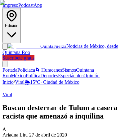
Impreso
Podcast
App
Edición
Noticias de México, desde
Quinta
Fuerza
Quintana Roo
Suscríbete gratis
Portada
Policiaca
🌀 Huracanes
Sismos
Quintana
Roo
México
Política
Deportes
Espectáculos
Opinión
Inicio
/
Viral
🌦️
15
°C
·
Ciudad de México
Viral
Buscan desterrar de Tulum a casera
racista que amenazó a inquilina
A
Ariadna Lira
·
27 de abril de 2020