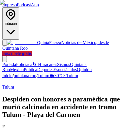
Impreso
Podcast
App
Edición
Noticias de México, desde
Quinta
Fuerza
Quintana Roo
Suscríbete gratis
Portada
Policiaca
🌀 Huracanes
Sismos
Quintana
Roo
México
Política
Deportes
Espectáculos
Opinión
Inicio
/
quintana roo
/
Tulum
🌦️
30
°C
·
Tulum
Tulum
Despiden con honores a paramédica que
murió calcinada en accidente en tramo
Tulum - Playa del Carmen
F