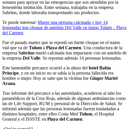
semana para apoyar en las emergencias que son atendidas por la
benemérita institución. Entre semana, trabajaba en la empresa
Sabritas, donde laboraba transportando sus productos.
Te puede interesar:
Muere una persona calcinada y hay 14
lesionadas tras choque de autobús Del Valle en tramo Tulum – Playa
del Carmen
Fue el pasado martes que se reportó un fuerte choque en el tramo
vial que va de
Tulum
a
Playa del Carmen
. Una conductora de la
empresa
Sabritas
murió calcinada tras impactarse con un autobús de
la empresa
Del Valle
. Se reportan además 14 personas lesionadas.
Este lamentable percance ocurrió a la altura del
hotel Bahía
Príncipe
, y en un inicio no se sabía si la persona fallecida era
hombre o mujer. Hoy se sabe que la víctima fue
Ginger Mariel
Arana
.
Tras informar del percance a las autoridades, acudieron al sitio los
paramédicos de la Cruz Roja, además de algunas ambulancias como
las de Life Support, RUM y personal de la Dirección de Salud. Se
informó además que las personas lesionadas fueron trasladadas a
distintos hospitales, entre ellos Costa Med
Tulum
, el Hospital
General y el ISSSTE en
Playa del Carmen
.
¿Qué te pareció?