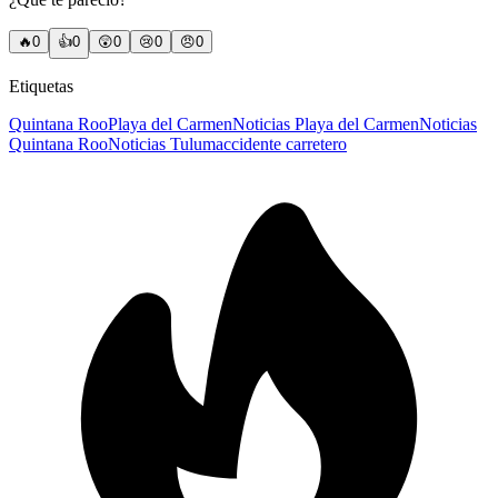
🔥
0
👍
0
😲
0
😢
0
😠
0
Etiquetas
Quintana Roo
Playa del Carmen
Noticias Playa del Carmen
Noticias
Quintana Roo
Noticias Tulum
accidente carretero