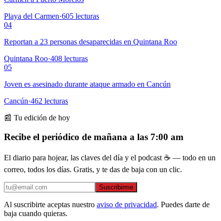
Playa del Carmen
·
605
lecturas
04
Reportan a 23 personas desaparecidas en Quintana Roo
Quintana Roo
·
408
lecturas
05
Joven es asesinado durante ataque armado en Cancún
Cancún
·
462
lecturas
📰 Tu edición de hoy
Recibe el periódico de mañana a las 7:00 am
El diario para hojear, las claves del día y el podcast ☕ — todo en un
correo, todos los días. Gratis, y te das de baja con un clic.
Suscribirme
Al suscribirte aceptas nuestro
aviso de privacidad
. Puedes darte de
baja cuando quieras.