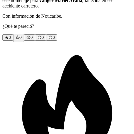
este homenaje para
Ginger Mariel Arana
, fallecida en ese
accidente carretero.
Con información de Noticaribe.
¿Qué te pareció?
🔥
0
👍
0
😲
0
😢
0
😠
0