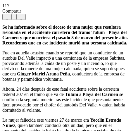
117
Compartir
Se ha informado sobre el deceso de una mujer que resultara
lesionada en el accidente carretero del tramo Tulum - Playa del
Carmen y que ocurriera el pasado 3 de marzo del presente año.
Recordemos que en ese incidente murió una persona calcinada.
Fue en aquella ocasión cuando se reportó que un conductor de un
autobús Del Valle impactó a una camioneta de la empresa Sabritas,
provocando además la caída de un poste y un incendio, lo que
derivó en la muerte de una mujer calcinada, quien se supo después
que era
Ginger Mariel Arana Peña
, conductora de la empresa de
botanas y paramédica voluntaria.
Ahora, 24 días después de este fatal accidente sobre la carretera
federal 307 en el tramo que va de
Tulum
a
Playa del Carmen
se
confirma la segunda muerte tras este incidente que presuntamente
fuen provocado por el chofer del autobús Del Valle, y quien habría
dormitado al volante.
La mujer fallecida este viernes 27 de marzo era
Yocelin Estrada
Núñez
, quien tambien conducía otra unidad, pero que en el
momento del accidente había bajado de la misma y estaba de pie