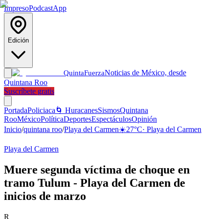
Impreso
Podcast
App
Edición
Noticias de México, desde
Quinta
Fuerza
Quintana Roo
Suscríbete gratis
Portada
Policiaca
🌀 Huracanes
Sismos
Quintana
Roo
México
Política
Deportes
Espectáculos
Opinión
Inicio
/
quintana roo
/
Playa del Carmen
☀️
27
°C
·
Playa del Carmen
Playa del Carmen
Muere segunda víctima de choque en
tramo Tulum - Playa del Carmen de
inicios de marzo
R