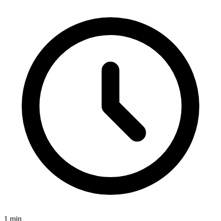
1
min