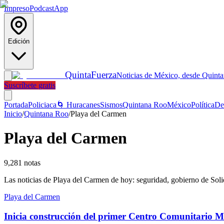
Impreso
Podcast
App
Edición
Quinta
Fuerza
Noticias de México, desde Quint
Suscríbete gratis
Portada
Policiaca
🌀 Huracanes
Sismos
Quintana Roo
México
Política
De
Inicio
/
Quintana Roo
/
Playa del Carmen
Playa del Carmen
9,281
notas
Las noticias de Playa del Carmen de hoy: seguridad, gobierno de Solida
Playa del Carmen
Inicia construcción del primer Centro Comunitario 