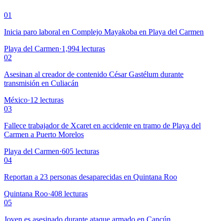
01
Inicia paro laboral en Complejo Mayakoba en Playa del Carmen
Playa del Carmen
·
1,994
lecturas
02
Asesinan al creador de contenido César Gastélum durante
transmisión en Culiacán
México
·
12
lecturas
03
Fallece trabajador de Xcaret en accidente en tramo de Playa del
Carmen a Puerto Morelos
Playa del Carmen
·
605
lecturas
04
Reportan a 23 personas desaparecidas en Quintana Roo
Quintana Roo
·
408
lecturas
05
Joven es asesinado durante ataque armado en Cancún