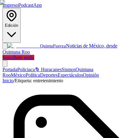
Impreso
Podcast
App
Edición
Noticias de México, desde
Quinta
Fuerza
Quintana Roo
Suscríbete gratis
Portada
Policiaca
🌀 Huracanes
Sismos
Quintana
Roo
México
Política
Deportes
Espectáculos
Opinión
Inicio
/
Etiqueta:
entretenimiento