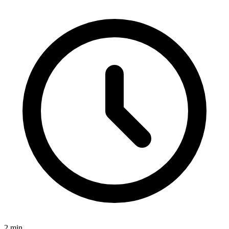
2
min