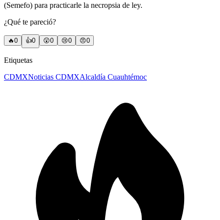
(Semefo) para practicarle la necropsia de ley.
¿Qué te pareció?
🔥
0
👍
0
😲
0
😢
0
😠
0
Etiquetas
CDMX
Noticias CDMX
Alcaldía Cuauhtémoc