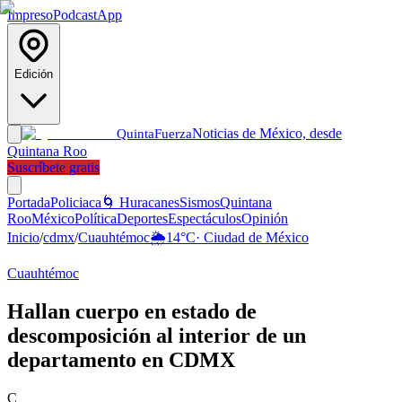
Impreso
Podcast
App
Edición
Noticias de México, desde
Quinta
Fuerza
Quintana Roo
Suscríbete gratis
Portada
Policiaca
🌀 Huracanes
Sismos
Quintana
Roo
México
Política
Deportes
Espectáculos
Opinión
Inicio
/
cdmx
/
Cuauhtémoc
🌦️
14
°C
·
Ciudad de México
Cuauhtémoc
Hallan cuerpo en estado de
descomposición al interior de un
departamento en CDMX
C