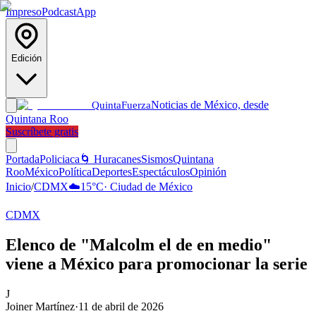
Impreso
Podcast
App
Edición
Noticias de México, desde
Quinta
Fuerza
Quintana Roo
Suscríbete gratis
Portada
Policiaca
🌀 Huracanes
Sismos
Quintana
Roo
México
Política
Deportes
Espectáculos
Opinión
Inicio
/
CDMX
☁️
15
°C
·
Ciudad de México
CDMX
Elenco de "Malcolm el de en medio"
viene a México para promocionar la serie
J
Joiner Martínez
·
11 de abril de 2026