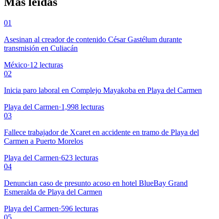
Más leídas
01
Asesinan al creador de contenido César Gastélum durante
transmisión en Culiacán
México
·
12
lecturas
02
Inicia paro laboral en Complejo Mayakoba en Playa del Carmen
Playa del Carmen
·
1,998
lecturas
03
Fallece trabajador de Xcaret en accidente en tramo de Playa del
Carmen a Puerto Morelos
Playa del Carmen
·
623
lecturas
04
Denuncian caso de presunto acoso en hotel BlueBay Grand
Esmeralda de Playa del Carmen
Playa del Carmen
·
596
lecturas
05