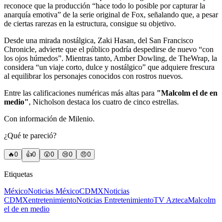
reconoce que la producción “hace todo lo posible por capturar la
anarquía emotiva” de la serie original de Fox, señalando que, a pesar
de ciertas rarezas en la estructura, consigue su objetivo.
Desde una mirada nostálgica, Zaki Hasan, del San Francisco
Chronicle, advierte que el público podría despedirse de nuevo “con
los ojos húmedos”. Mientras tanto, Amber Dowling, de TheWrap, la
considera “un viaje corto, dulce y nostálgico” que adquiere frescura
al equilibrar los personajes conocidos con rostros nuevos.
Entre las calificaciones numéricas más altas para
"Malcolm el de en
medio"
, Nicholson destaca los cuatro de cinco estrellas.
Con información de Milenio.
¿Qué te pareció?
🔥
0
👍
0
😲
0
😢
0
😠
0
Etiquetas
México
Noticias México
CDMX
Noticias
CDMX
entretenimiento
Noticias Entretenimiento
TV Azteca
Malcolm
el de en medio