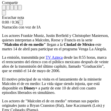
Compartir
Escuchar nota
0:00
/
0:36
Narración con voz de IA
Los actores Frankie Muniz, Justin Berfield y Christopher Masterson,
quienes interpretan a Malcolm, Reese y Francis en la serie
"Malcolm el de en medio"
llegan a la
Ciudad de México
este
martes 14 de abril para participar en el programa Venga La Alegría.
La emisión, transmitida por
TV Azteca
desde las 8:55 horas, marca
el reencuentro del elenco con el público mexicano después de veinte
años de la transmisión del último capítulo, llamado “Graduación”,
que se emitió el 14 de mayo de 2006.
El motivo principal de su visita es el lanzamiento de la miniserie
Malcolm el de en medio: La vida sigue siendo injusta, que está
disponible en
Disney+
a partir de este 10 de abril con cuatro
episodios liberados en simultáneo.
Los actores de "Malcolm el de en medio" retoman sus papeles
originales junto a Bryan Cranston (Hal), Jane Kaczmarek (Lois) y
Emy Coligado (Piama).