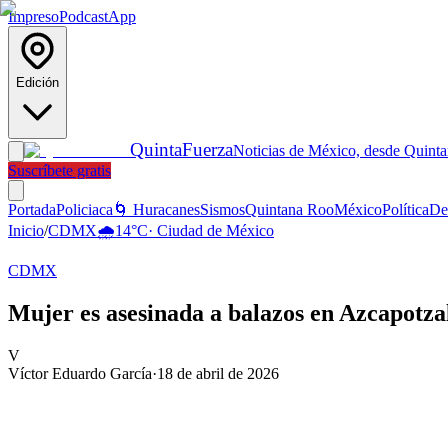
Impreso
Podcast
App
Edición
Quinta
Fuerza
Noticias de México, desde Quint
Suscríbete gratis
Portada
Policiaca
🌀 Huracanes
Sismos
Quintana Roo
México
Política
De
Inicio
/
CDMX
🌧️
14
°C
·
Ciudad de México
CDMX
Mujer es asesinada a balazos en Azcapotz
V
Víctor Eduardo García
·
18 de abril de 2026