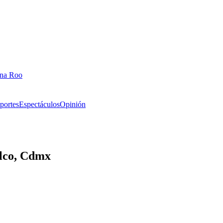
ana Roo
portes
Espectáculos
Opinión
alco, Cdmx