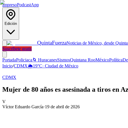
Impreso
Podcast
App
Edición
Quinta
Fuerza
Noticias de México, desde Quint
Suscríbete gratis
Portada
Policiaca
🌀 Huracanes
Sismos
Quintana Roo
México
Política
De
Inicio
/
CDMX
🌦️
19
°C
·
Ciudad de México
CDMX
Mujer de 80 años es asesinada a tiros en 
V
Víctor Eduardo García
·
19 de abril de 2026