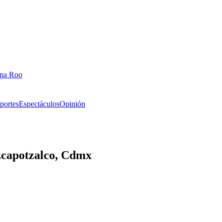
ana Roo
portes
Espectáculos
Opinión
Azcapotzalco, Cdmx