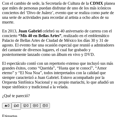
Con el cambio de sede, la Secretaría de Cultura de la
CDMX
planea
que miles de personas puedan disfrutar de uno de los más icónicos
conciertos del ‘Divo de Juárez’, evento que se realiza como parte de
una serie de actividades para recordar al artista a ocho años de su
muerte.
En 2013,
Juan Gabriel
celebró su 40 aniversario de carrera con el
concierto
“Mis 40 en Bellas Artes”
, realizado en el emblemático
Palacio de Bellas Artes de Ciudad de México los días 30 y 31 de
agosto. El evento fue una ocasión especial que reunió a admiradores
del cantante de diversos lugares, el cual fue grabado y
posteriormente lanzado como un álbum en vivo y DVD.
El espectáculo contó con un repertorio extenso que incluyó sus más
grandes éxitos, como “Querida”, “Hasta que te conocí”, “Amor
eterno” y “El Noa Noa”, todos interpretados con la calidad que
siempre caracterizó a Juan Gabriel. Estuvo acompañado por la
Orquesta Sinfónica Nacional y su propio mariachi, lo que añadió un
toque sinfónico y tradicional a la velada.
¿Qué te pareció?
🔥
0
👍
0
😲
0
😢
0
😠
0
Etiquetas