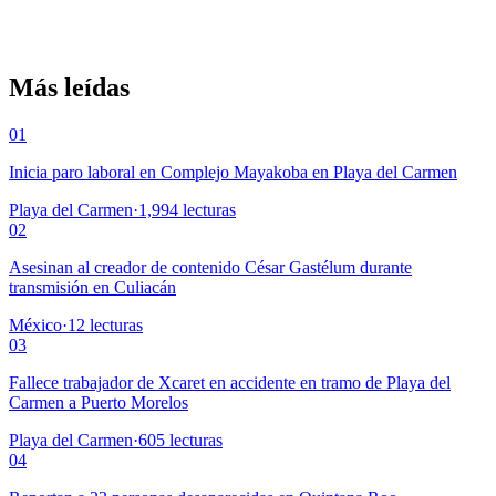
Más leídas
01
Inicia paro laboral en Complejo Mayakoba en Playa del Carmen
Playa del Carmen
·
1,994
lecturas
02
Asesinan al creador de contenido César Gastélum durante
transmisión en Culiacán
México
·
12
lecturas
03
Fallece trabajador de Xcaret en accidente en tramo de Playa del
Carmen a Puerto Morelos
Playa del Carmen
·
605
lecturas
04