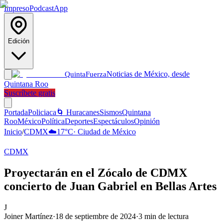
Impreso
Podcast
App
Edición
Noticias de México, desde
Quinta
Fuerza
Quintana Roo
Suscríbete gratis
Portada
Policiaca
🌀 Huracanes
Sismos
Quintana
Roo
México
Política
Deportes
Espectáculos
Opinión
Inicio
/
CDMX
☁️
17
°C
·
Ciudad de México
CDMX
Proyectarán en el Zócalo de CDMX
concierto de Juan Gabriel en Bellas Artes
J
Joiner Martínez
·
18 de septiembre de 2024
·
3
min de lectura