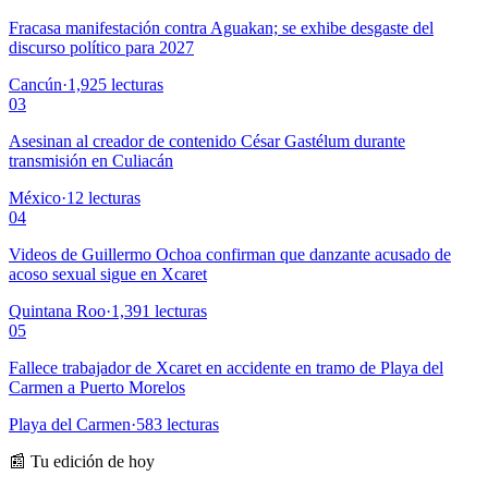
Fracasa manifestación contra Aguakan; se exhibe desgaste del
discurso político para 2027
Cancún
·
1,925
lecturas
03
Asesinan al creador de contenido César Gastélum durante
transmisión en Culiacán
México
·
12
lecturas
04
Videos de Guillermo Ochoa confirman que danzante acusado de
acoso sexual sigue en Xcaret
Quintana Roo
·
1,391
lecturas
05
Fallece trabajador de Xcaret en accidente en tramo de Playa del
Carmen a Puerto Morelos
Playa del Carmen
·
583
lecturas
📰 Tu edición de hoy