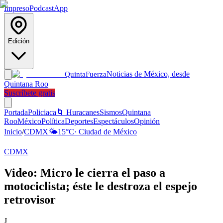
Impreso
Podcast
App
Edición
Noticias de México, desde
Quinta
Fuerza
Quintana Roo
Suscríbete gratis
Portada
Policiaca
🌀 Huracanes
Sismos
Quintana
Roo
México
Política
Deportes
Espectáculos
Opinión
Inicio
/
CDMX
🌤️
15
°C
·
Ciudad de México
CDMX
Video: Micro le cierra el paso a
motociclista; éste le destroza el espejo
retrovisor
J