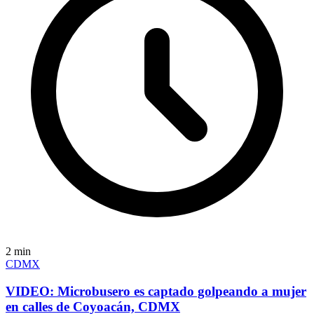
2
min
CDMX
VIDEO: Microbusero es captado golpeando a mujer
en calles de Coyoacán, CDMX