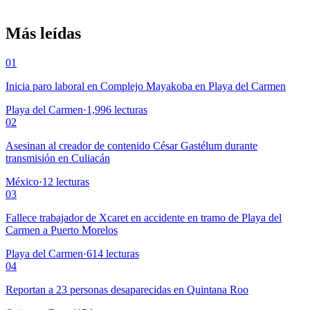
Más leídas
01
Inicia paro laboral en Complejo Mayakoba en Playa del Carmen
Playa del Carmen
·
1,996
lecturas
02
Asesinan al creador de contenido César Gastélum durante
transmisión en Culiacán
México
·
12
lecturas
03
Fallece trabajador de Xcaret en accidente en tramo de Playa del
Carmen a Puerto Morelos
Playa del Carmen
·
614
lecturas
04
Reportan a 23 personas desaparecidas en Quintana Roo