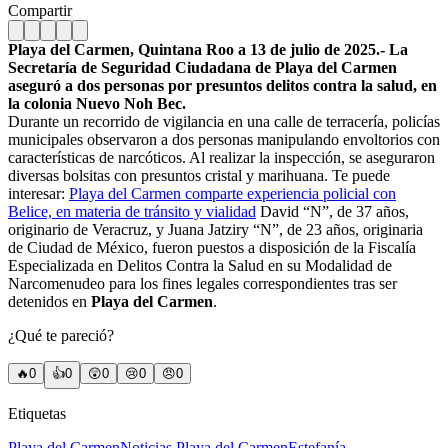
Compartir
Playa del Carmen, Quintana Roo a 13 de julio de 2025.- La
Secretaría de Seguridad Ciudadana de Playa del Carmen
aseguró a dos personas por presuntos delitos contra la salud, en
la colonia Nuevo Noh Bec.
Durante un recorrido de vigilancia en una calle de terracería, policías
municipales observaron a dos personas manipulando envoltorios con
características de narcóticos. Al realizar la inspección, se aseguraron
diversas bolsitas con presuntos cristal y marihuana. Te puede
interesar:
Playa del Carmen comparte experiencia policial con
Belice, en materia de tránsito y vialidad
David “N”, de 37 años,
originario de Veracruz, y Juana Jatziry “N”, de 23 años, originaria
de Ciudad de México, fueron puestos a disposición de la Fiscalía
Especializada en Delitos Contra la Salud en su Modalidad de
Narcomenudeo para los fines legales correspondientes tras ser
detenidos en
Playa del Carmen
.
¿Qué te pareció?
🔥
0
👍
0
😲
0
😢
0
😠
0
Etiquetas
Playa del Carmen
Noticias Playa del Carmen
Estefanía