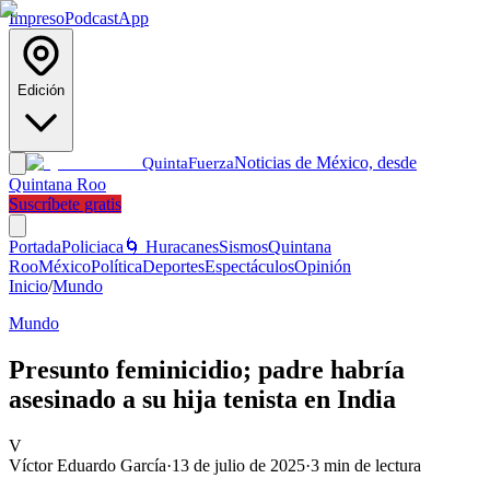
Impreso
Podcast
App
Edición
Noticias de México, desde
Quinta
Fuerza
Quintana Roo
Suscríbete gratis
Portada
Policiaca
🌀 Huracanes
Sismos
Quintana
Roo
México
Política
Deportes
Espectáculos
Opinión
Inicio
/
Mundo
Mundo
Presunto feminicidio; padre habría
asesinado a su hija tenista en India
V
Víctor Eduardo García
·
13 de julio de 2025
·
3
min de lectura