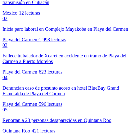
transmisión en Culiacán
México
·
12
lecturas
02
Inicia paro laboral en Complejo Mayakoba en Playa del Carmen
Playa del Carmen
·
1,998
lecturas
03
Fallece trabajador de Xcaret en accidente en tramo de Playa del
Carmen a Puerto Morelos
Playa del Carmen
·
623
lecturas
04
Denuncian caso de presunto acoso en hotel BlueBay Grand
Esmeralda de Playa del Carmen
Playa del Carmen
·
596
lecturas
05
Reportan a 23 personas desaparecidas en Quintana Roo
Quintana Roo
·
421
lecturas