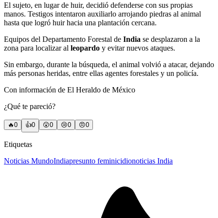
El sujeto, en lugar de huir, decidió defenderse con sus propias
manos. Testigos intentaron auxiliarlo arrojando piedras al animal
hasta que logró huir hacia una plantación cercana.
Equipos del Departamento Forestal de
India
se desplazaron a la
zona para localizar al
leopardo
y evitar nuevos ataques.
Sin embargo, durante la búsqueda, el animal volvió a atacar, dejando
más personas heridas, entre ellas agentes forestales y un policía.
Con información de El Heraldo de México
¿Qué te pareció?
🔥
0
👍
0
😲
0
😢
0
😠
0
Etiquetas
Noticias Mundo
India
presunto feminicidio
noticias India