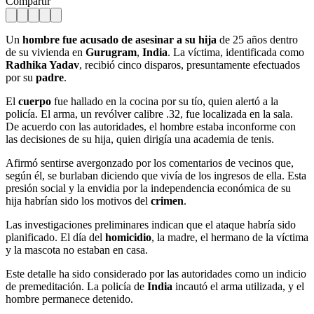
Compartir
Un
hombre fue acusado de asesinar a su hija
de 25 años dentro
de su vivienda en
Gurugram
,
India
. La víctima, identificada como
Radhika Yadav
, recibió cinco disparos, presuntamente efectuados
por su
padre
.
El
cuerpo
fue hallado en la cocina por su tío, quien alertó a la
policía. El arma, un revólver calibre .32, fue localizada en la sala.
De acuerdo con las autoridades, el hombre estaba inconforme con
las decisiones de su hija, quien dirigía una academia de tenis.
Afirmó sentirse avergonzado por los comentarios de vecinos que,
según él, se burlaban diciendo que vivía de los ingresos de ella. Esta
presión social y la envidia por la independencia económica de su
hija habrían sido los motivos del
crimen
.
Las investigaciones preliminares indican que el ataque habría sido
planificado. El día del
homicidio
, la madre, el hermano de la víctima
y la mascota no estaban en casa.
Este detalle ha sido considerado por las autoridades como un indicio
de premeditación. La policía de
India
incautó el arma utilizada, y el
hombre permanece detenido.