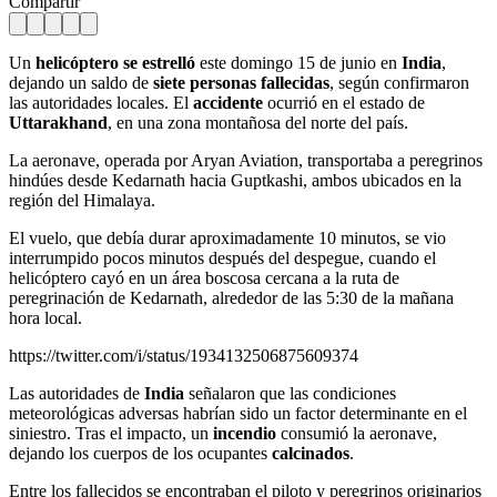
Compartir
Un
helicóptero se estrelló
este domingo 15 de junio en
India
,
dejando un saldo de
siete personas fallecidas
, según confirmaron
las autoridades locales. El
accidente
ocurrió en el estado de
Uttarakhand
, en una zona montañosa del norte del país.
La aeronave, operada por Aryan Aviation, transportaba a peregrinos
hindúes desde Kedarnath hacia Guptkashi, ambos ubicados en la
región del Himalaya.
El vuelo, que debía durar aproximadamente 10 minutos, se vio
interrumpido pocos minutos después del despegue, cuando el
helicóptero cayó en un área boscosa cercana a la ruta de
peregrinación de Kedarnath, alrededor de las 5:30 de la mañana
hora local.
https://twitter.com/i/status/1934132506875609374
Las autoridades de
India
señalaron que las condiciones
meteorológicas adversas habrían sido un factor determinante en el
siniestro. Tras el impacto, un
incendio
consumió la aeronave,
dejando los cuerpos de los ocupantes
calcinados
.
Entre los fallecidos se encontraban el piloto y peregrinos originarios