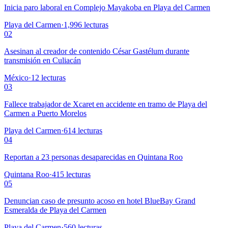
Inicia paro laboral en Complejo Mayakoba en Playa del Carmen
Playa del Carmen
·
1,996
lecturas
02
Asesinan al creador de contenido César Gastélum durante
transmisión en Culiacán
México
·
12
lecturas
03
Fallece trabajador de Xcaret en accidente en tramo de Playa del
Carmen a Puerto Morelos
Playa del Carmen
·
614
lecturas
04
Reportan a 23 personas desaparecidas en Quintana Roo
Quintana Roo
·
415
lecturas
05
Denuncian caso de presunto acoso en hotel BlueBay Grand
Esmeralda de Playa del Carmen
Playa del Carmen
·
560
lecturas