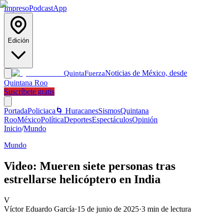
Impreso
Podcast
App
Edición
Noticias de México, desde
Quinta
Fuerza
Quintana Roo
Suscríbete gratis
Portada
Policiaca
🌀 Huracanes
Sismos
Quintana
Roo
México
Política
Deportes
Espectáculos
Opinión
Inicio
/
Mundo
Mundo
Video: Mueren siete personas tras
estrellarse helicóptero en India
V
Víctor Eduardo García
·
15 de junio de 2025
·
3
min de lectura