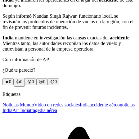
domingo.
Según informó Nandan Singh Rajwar, funcionario local, se
revisarán los protocolos de operación de vuelos en la región, con el
fin de prevenir futuros incidentes.
India
mantiene en investigación las causas exactas del
accidente.
Mientras tanto, las autoridades recopilan los datos de vuelo y
entrevistan a personal de la empresa operadora.
Con información de AP
¿Qué te pareció?
🔥
0
👍
0
😲
0
😢
0
😠
0
Etiquetas
Noticias Mundo
Video en redes sociales
India
accidente aéreo
noticias
India
Air India
tragedia aérea