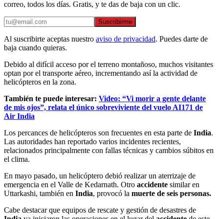
correo, todos los días. Gratis, y te das de baja con un clic.
Suscribirme
Al suscribirte aceptas nuestro
aviso de privacidad
. Puedes darte de
baja cuando quieras.
Debido al difícil acceso por el terreno montañoso, muchos visitantes
optan por el transporte aéreo, incrementando así la actividad de
helicópteros en la zona.
También te puede interesar:
Video: “Vi morir a gente delante
de mis ojos”, relata el único sobreviviente del vuelo AI171 de
Air India
Los percances de helicópteros son frecuentes en esta parte de
India
.
Las autoridades han reportado varios incidentes recientes,
relacionados principalmente con fallas técnicas y cambios súbitos en
el clima.
En mayo pasado, un helicóptero debió realizar un aterrizaje de
emergencia en el Valle de Kedarnath. Otro
accidente
similar en
Uttarkashi, también en
India
, provocó la
muerte de seis personas.
Cabe destacar que equipos de rescate y gestión de desastres de
India
ya iniciaron las operaciones en el lugar del
accidente
de este