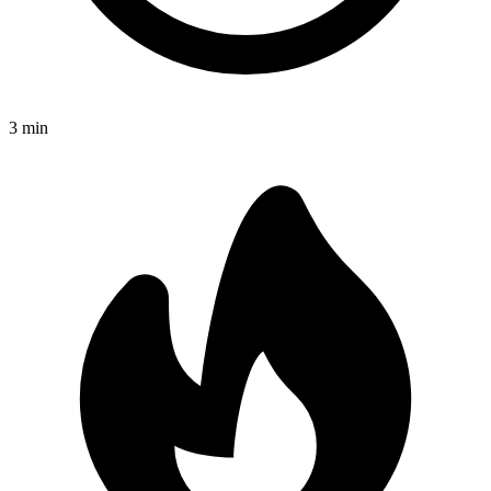
3
min