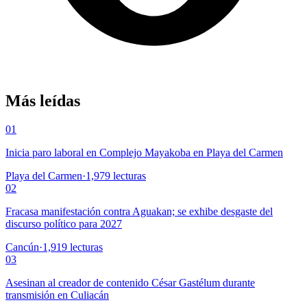
Más leídas
01
Inicia paro laboral en Complejo Mayakoba en Playa del Carmen
Playa del Carmen
·
1,979
lecturas
02
Fracasa manifestación contra Aguakan; se exhibe desgaste del
discurso político para 2027
Cancún
·
1,919
lecturas
03
Asesinan al creador de contenido César Gastélum durante
transmisión en Culiacán