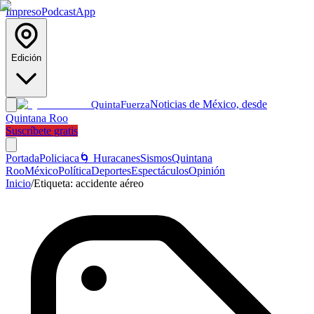
Impreso
Podcast
App
Edición
Noticias de México, desde
Quinta
Fuerza
Quintana Roo
Suscríbete gratis
Portada
Policiaca
🌀 Huracanes
Sismos
Quintana
Roo
México
Política
Deportes
Espectáculos
Opinión
Inicio
/
Etiqueta:
accidente aéreo