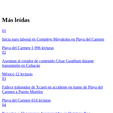
Más leídas
01
Inicia paro laboral en Complejo Mayakoba en Playa del Carmen
Playa del Carmen
·
1,996
lecturas
02
Asesinan al creador de contenido César Gastélum durante
transmisión en Culiacán
México
·
12
lecturas
03
Fallece trabajador de Xcaret en accidente en tramo de Playa del
Carmen a Puerto Morelos
Playa del Carmen
·
614
lecturas
04