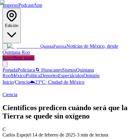
Impreso
Podcast
App
Edición
Noticias de México, desde
Quinta
Fuerza
Quintana Roo
Suscríbete gratis
Portada
Policiaca
🌀 Huracanes
Sismos
Quintana
Roo
México
Política
Deportes
Espectáculos
Opinión
Inicio
/
Ciencia
☁️
23
°C
·
Ciudad de México
Ciencia
Científicos predicen cuándo será que la
Tierra se quede sin oxígeno
C
Carlos Espejel
·
14 de febrero de 2025
·
3
min de lectura