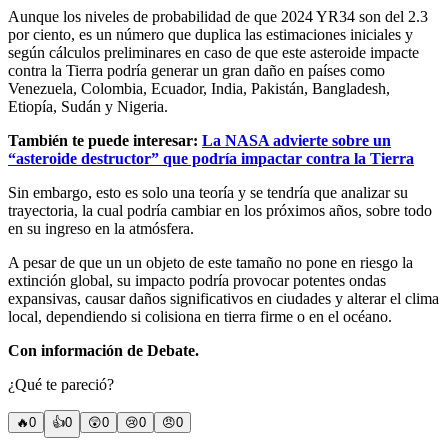
Aunque los niveles de probabilidad de que 2024 YR34 son del 2.3
por ciento, es un número que duplica las estimaciones iniciales y
según cálculos preliminares en caso de que este asteroide impacte
contra la Tierra podría generar un gran daño en países como
Venezuela, Colombia, Ecuador, India, Pakistán, Bangladesh,
Etiopía, Sudán y Nigeria.
También te puede interesar:
La NASA advierte sobre un
“asteroide destructor” que podría impactar contra la Tierra
Sin embargo, esto es solo una teoría y se tendría que analizar su
trayectoria, la cual podría cambiar en los próximos años, sobre todo
en su ingreso en la atmósfera.
A pesar de que un un objeto de este tamaño no pone en riesgo la
extinción global, su impacto podría provocar potentes ondas
expansivas, causar daños significativos en ciudades y alterar el clima
local, dependiendo si colisiona en tierra firme o en el océano.
Con información de Debate.
¿Qué te pareció?
🔥
0
👍
0
😲
0
😢
0
😠
0