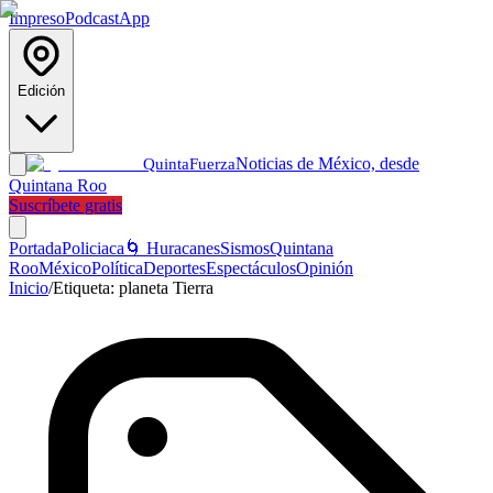
Impreso
Podcast
App
Edición
Noticias de México, desde
Quinta
Fuerza
Quintana Roo
Suscríbete gratis
Portada
Policiaca
🌀 Huracanes
Sismos
Quintana
Roo
México
Política
Deportes
Espectáculos
Opinión
Inicio
/
Etiqueta:
planeta Tierra