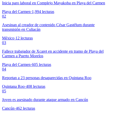
Inicia paro laboral en Complejo Mayakoba en Playa del Carmen
Playa del Carmen
·
1,994
lecturas
02
Asesinan al creador de contenido César Gastélum durante
transmisión en Culiacán
México
·
12
lecturas
03
Fallece trabajador de Xcaret en accidente en tramo de Playa del
Carmen a Puerto Morelos
Playa del Carmen
·
605
lecturas
04
Reportan a 23 personas desaparecidas en Quintana Roo
Quintana Roo
·
408
lecturas
05
Joven es asesinado durante ataque armado en Cancún
Cancún
·
462
lecturas