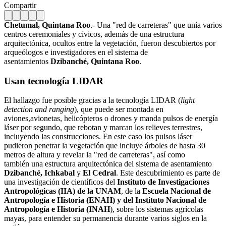
Compartir
Chetumal, Quintana Roo
.- Una "red de carreteras" que unía varios
centros ceremoniales y cívicos, además de una estructura
arquitectónica, ocultos entre la vegetación, fueron descubiertos por
arqueólogos e investigadores en el sistema de
asentamientos
Dzibanché, Quintana Roo
.
Usan tecnología LIDAR
El hallazgo fue posible gracias a la tecnología LIDAR (
light
detection and ranging
), que puede ser montada en
aviones,avionetas, helicópteros o drones y manda pulsos de energía
láser por segundo, que rebotan y marcan los relieves terrestres,
incluyendo las construcciones. En este caso los pulsos láser
pudieron penetrar la vegetación que incluye árboles de hasta 30
metros de altura y revelar la "red de carreteras", así como
también una estructura arquitectónica del sistema de asentamiento
Dzibanché, Ichkabal
y
El Cedral
. Este descubrimiento es parte de
una investigación de científicos del
Instituto de Investigaciones
Antropológicas (IIA) de la UNAM
, de la
Escuela Nacional de
Antropología e Historia (ENAH) y del Instituto Nacional de
Antropología e Historia (INAH
), sobre los sistemas agrícolas
mayas, para entender su permanencia durante varios siglos en la