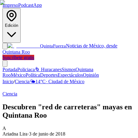
Impreso
Podcast
App
Edición
Noticias de México, desde
Quinta
Fuerza
Quintana Roo
Suscríbete gratis
Portada
Policiaca
🌀 Huracanes
Sismos
Quintana
Roo
México
Política
Deportes
Espectáculos
Opinión
Inicio
/
Ciencia
🌤️
14
°C
·
Ciudad de México
Ciencia
Descubren "red de carreteras" mayas en
Quintana Roo
A
Ariadna Lira
·
3 de junio de 2018