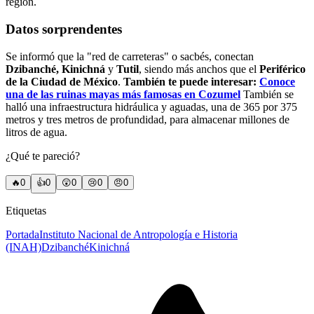
región.
Datos sorprendentes
Se informó que la "red de carreteras" o sacbés, conectan
Dzibanché, Kinichná
y
Tutil
, siendo más anchos que el
Periférico
de la Ciudad de México
.
También te puede interesar:
Conoce
una de las ruinas mayas más famosas en Cozumel
También se
halló una infraestructura hidráulica y aguadas, una de 365 por 375
metros y tres metros de profundidad, para almacenar millones de
litros de agua.
¿Qué te pareció?
🔥
0
👍
0
😲
0
😢
0
😠
0
Etiquetas
Portada
Instituto Nacional de Antropología e Historia
(INAH)
Dzibanché
Kinichná