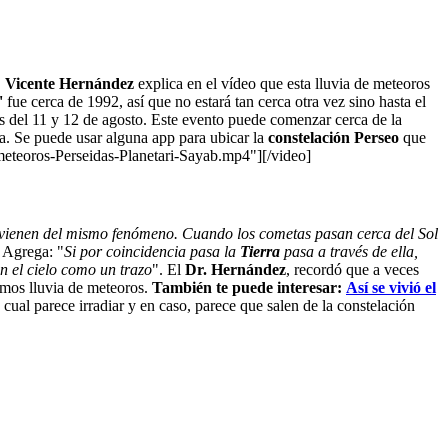
.
Vicente Hernández
explica en el vídeo que esta lluvia de meteoros
'
fue cerca de 1992, así que no estará tan cerca otra vez sino hasta el
s del 11 y 12 de agosto. Este evento puede comenzar cerca de la
a. Se puede usar alguna app para ubicar la
constelación Perseo
que
eteoros-Perseidas-Planetari-Sayab.mp4"][/video]
as vienen del mismo fenómeno. Cuando los cometas pasan cerca del Sol
. Agrega: "
Si por coincidencia pasa la
Tierra
pasa a través de ella,
n el cielo como un trazo
". El
Dr. Hernández
, recordó que a veces
amos lluvia de meteoros.
También te puede interesar:
Así se vivió el
 cual parece irradiar y en caso, parece que salen de la constelación