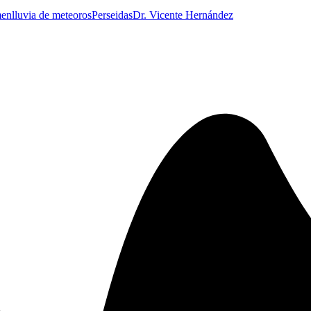
men
lluvia de meteoros
Perseidas
Dr. Vicente Hernández