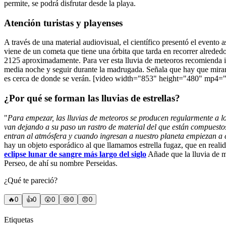
permite, se podrá disfrutar desde la playa.
Atención turistas y playenses
A través de una material audiovisual, el científico presentó el evento
viene de un cometa que tiene una órbita que tarda en recorrer alreded
2125 aproximadamente. Para ver esta lluvia de meteoros recomienda ir
media noche y seguir durante la madrugada. Señala que hay que mirar 
es cerca de donde se verán. [video width="853" height="480" mp4="h
¿Por qué se forman las lluvias de estrellas?
"
Para empezar, las lluvias de meteoros se producen regularmente a l
van dejando a su paso un rastro de material del que están compuesto
entran al atmósfera y cuando ingresan a nuestro planeta empiezan a c
hay un objeto esporádico al que llamamos estrella fugaz, que en reali
eclipse lunar de sangre más largo del siglo
Añade que la lluvia de me
Perseo, de ahí su nombre Perseidas.
¿Qué te pareció?
🔥
0
👍
0
😲
0
😢
0
😠
0
Etiquetas