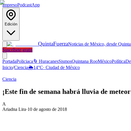
Impreso
Podcast
App
Edición
Quinta
Fuerza
Noticias de México, desde Quint
Suscríbete gratis
Portada
Policiaca
🌀 Huracanes
Sismos
Quintana Roo
México
Política
De
Inicio
/
Ciencia
🌦️
14
°C
·
Ciudad de México
Ciencia
¡Este fin de semana habrá lluvia de meteor
A
Ariadna Lira
·
10 de agosto de 2018