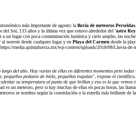
 astronómico más importante de agosto: la
lluvia de meteoros Perseidas
or del Sol, 133 años y la última vez que estuvo alrededor del
'astro Rey
 a un lugar con poca contaminación lumínica y cielo amplio, las noche
al noreste desde cualquier lugar y en
Playa del Carmen
desde la play
ttps://media.quintafuerza.mx/wp-content/uploads/2018/08/Lluvia-de-m
o largo del año. Hay varias de ellas en diferentes momentos pero tod
s: pequeños pedazos de hielo, pequeñas roquitas
", expone el científico
alentar su temperatura al punto de que brillan y eso es lo que vemos e
dad es un meteoro, pero si hay muchas de ellas en pocas horas, las llam
teoros se nombra según la constelación o la estrella más brillante de la