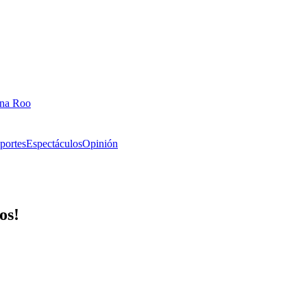
ana Roo
portes
Espectáculos
Opinión
os!