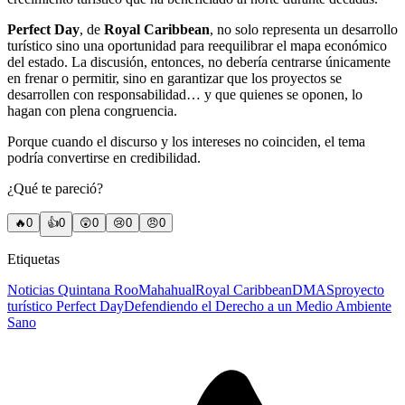
Perfect Day
, de
Royal Caribbean
, no solo representa un desarrollo
turístico sino una oportunidad para reequilibrar el mapa económico
del estado. La discusión, entonces, no debería centrarse únicamente
en frenar o permitir, sino en garantizar que los proyectos se
desarrollen con responsabilidad… y que quienes se oponen, lo
hagan con plena congruencia.
Porque cuando el discurso y los intereses no coinciden, el tema
podría convertirse en credibilidad.
¿Qué te pareció?
🔥
0
👍
0
😲
0
😢
0
😠
0
Etiquetas
Noticias Quintana Roo
Mahahual
Royal Caribbean
DMAS
proyecto
turístico Perfect Day
Defendiendo el Derecho a un Medio Ambiente
Sano