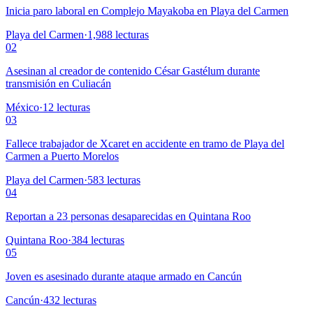
Inicia paro laboral en Complejo Mayakoba en Playa del Carmen
Playa del Carmen
·
1,988
lecturas
02
Asesinan al creador de contenido César Gastélum durante
transmisión en Culiacán
México
·
12
lecturas
03
Fallece trabajador de Xcaret en accidente en tramo de Playa del
Carmen a Puerto Morelos
Playa del Carmen
·
583
lecturas
04
Reportan a 23 personas desaparecidas en Quintana Roo
Quintana Roo
·
384
lecturas
05
Joven es asesinado durante ataque armado en Cancún
Cancún
·
432
lecturas