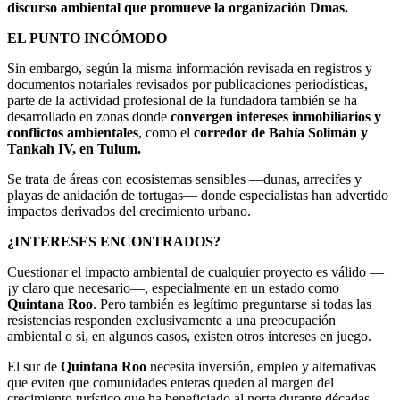
discurso ambiental que promueve la organización Dmas.
EL PUNTO INCÓMODO
Sin embargo, según la misma información revisada en registros y
documentos notariales revisados por publicaciones periodísticas,
parte de la actividad profesional de la fundadora también se ha
desarrollado en zonas donde
convergen intereses inmobiliarios y
conflictos ambientales
, como el
corredor de Bahía Solimán y
Tankah IV, en Tulum.
Se trata de áreas con ecosistemas sensibles —dunas, arrecifes y
playas de anidación de tortugas— donde especialistas han advertido
impactos derivados del crecimiento urbano.
¿INTERESES ENCONTRADOS?
Cuestionar el impacto ambiental de cualquier proyecto es válido —
¡y claro que necesario—, especialmente en un estado como
Quintana Roo
. Pero también es legítimo preguntarse si todas las
resistencias responden exclusivamente a una preocupación
ambiental o si, en algunos casos, existen otros intereses en juego.
El sur de
Quintana Roo
necesita inversión, empleo y alternativas
que eviten que comunidades enteras queden al margen del
crecimiento turístico que ha beneficiado al norte durante décadas.