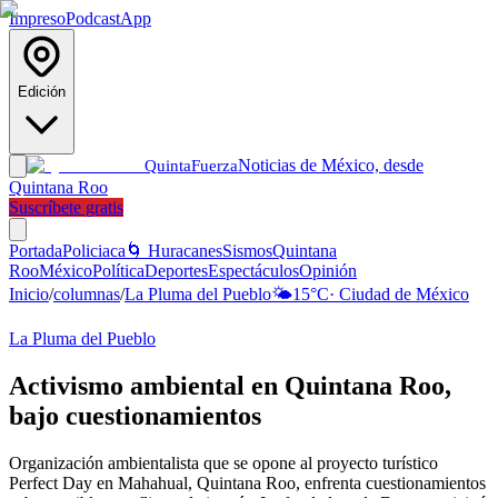
Impreso
Podcast
App
Edición
Noticias de México, desde
Quinta
Fuerza
Quintana Roo
Suscríbete gratis
Portada
Policiaca
🌀 Huracanes
Sismos
Quintana
Roo
México
Política
Deportes
Espectáculos
Opinión
Inicio
/
columnas
/
La Pluma del Pueblo
🌤️
15
°C
·
Ciudad de México
La Pluma del Pueblo
Activismo ambiental en Quintana Roo,
bajo cuestionamientos
Organización ambientalista que se opone al proyecto turístico
Perfect Day en Mahahual, Quintana Roo, enfrenta cuestionamientos