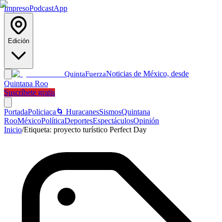
Impreso
Podcast
App
Edición
Noticias de México, desde
Quinta
Fuerza
Quintana Roo
Suscríbete gratis
Portada
Policiaca
🌀 Huracanes
Sismos
Quintana
Roo
México
Política
Deportes
Espectáculos
Opinión
Inicio
/
Etiqueta:
proyecto turístico Perfect Day