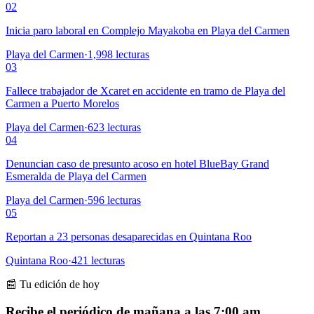
02
Inicia paro laboral en Complejo Mayakoba en Playa del Carmen
Playa del Carmen
·
1,998
lecturas
03
Fallece trabajador de Xcaret en accidente en tramo de Playa del
Carmen a Puerto Morelos
Playa del Carmen
·
623
lecturas
04
Denuncian caso de presunto acoso en hotel BlueBay Grand
Esmeralda de Playa del Carmen
Playa del Carmen
·
596
lecturas
05
Reportan a 23 personas desaparecidas en Quintana Roo
Quintana Roo
·
421
lecturas
📰 Tu edición de hoy
Recibe el periódico de mañana a las 7:00 am