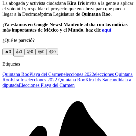
La abogada y activista ciudadana
Kira Iris
invita a la gente a aplicar
el voto útil y respaldar el proyecto que encabeza para que pueda
llegar a la Decimoséptima Legislatura de
Quintana Roo
.
¡Ya estamos en Google News! Mantente al día con las noticias
más importantes de México y el Mundo, haz clic
aquí
¿Qué te pareció?
🔥
0
👍
0
😲
0
😢
0
😠
0
Etiquetas
Quintana Roo
Playa del Carmen
elecciones 2022
elecciones Quintana
Roo
Kira Iris
elecciones 2022 Quintana Roo
Kira Iris San
candidata a
diputada
Elecciones Playa del Carmen