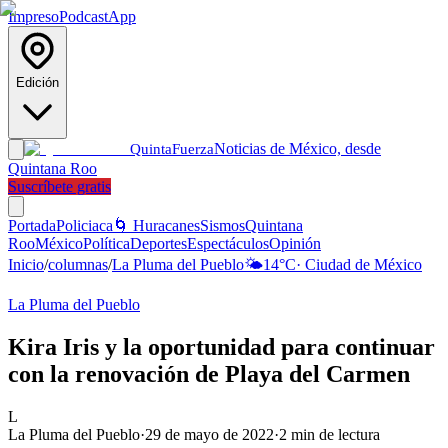
Impreso
Podcast
App
Edición
Noticias de México, desde
Quinta
Fuerza
Quintana Roo
Suscríbete gratis
Portada
Policiaca
🌀 Huracanes
Sismos
Quintana
Roo
México
Política
Deportes
Espectáculos
Opinión
Inicio
/
columnas
/
La Pluma del Pueblo
🌤️
14
°C
·
Ciudad de México
La Pluma del Pueblo
Kira Iris y la oportunidad para continuar
con la renovación de Playa del Carmen
L
La Pluma del Pueblo
·
29 de mayo de 2022
·
2
min de lectura