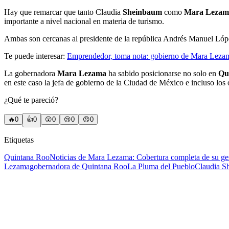
Hay que remarcar que tanto Claudia
Sheinbaum
como
Mara Lezam
importante a nivel nacional en materia de turismo.
Ambas son cercanas al presidente de la república Andrés Manuel Lóp
Te puede interesar:
Emprendedor, toma nota: gobierno de Mara Lezam
La gobernadora
Mara Lezama
ha sabido posicionarse no solo en
Qu
en este caso la jefa de gobierno de la Ciudad de México e incluso los o
¿Qué te pareció?
🔥
0
👍
0
😲
0
😢
0
😠
0
Etiquetas
Quintana Roo
Noticias de Mara Lezama: Cobertura completa de su g
Lezama
gobernadora de Quintana Roo
La Pluma del Pueblo
Claudia S