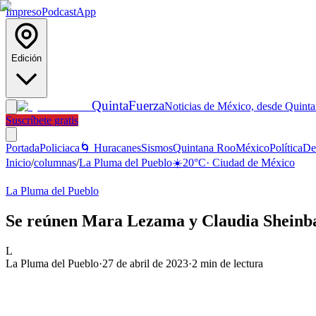
Impreso
Podcast
App
Edición
Quinta
Fuerza
Noticias de México, desde Quint
Suscríbete gratis
Portada
Policiaca
🌀 Huracanes
Sismos
Quintana Roo
México
Política
De
Inicio
/
columnas
/
La Pluma del Pueblo
☀️
20
°C
·
Ciudad de México
La Pluma del Pueblo
Se reúnen Mara Lezama y Claudia Sheinbau
L
La Pluma del Pueblo
·
27 de abril de 2023
·
2
min de lectura