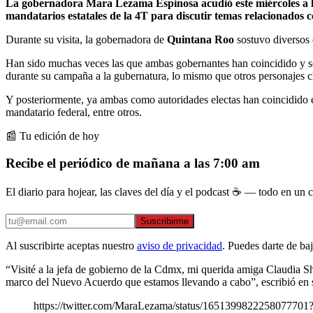
La gobernadora Mara Lezama Espinosa acudió este miércoles a l
mandatarios estatales de la 4T para discutir temas relacionados c
Durante su visita, la gobernadora de
Quintana Roo
sostuvo diversos 
Han sido muchas veces las que ambas gobernantes han coincidido y
durante su campaña a la gubernatura, lo mismo que otros personajes c
Y posteriormente, ya ambas como autoridades electas han coincidido e
mandatario federal, entre otros.
📰 Tu edición de hoy
Recibe el periódico de mañana a las 7:00 am
El diario para hojear, las claves del día y el podcast ☕ — todo en un co
Suscribirme
Al suscribirte aceptas nuestro
aviso de privacidad
. Puedes darte de ba
“Visité a la jefa de gobierno de la Cdmx, mi querida amiga Claudia Sh
marco del Nuevo Acuerdo que estamos llevando a cabo”, escribió en su
https://twitter.com/MaraLezama/status/1651399822258077701