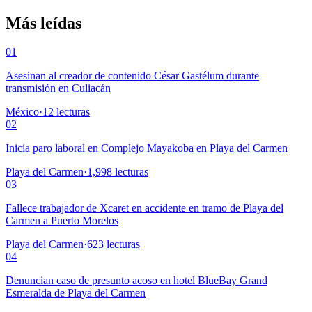
Más leídas
01
Asesinan al creador de contenido César Gastélum durante
transmisión en Culiacán
México
·
12
lecturas
02
Inicia paro laboral en Complejo Mayakoba en Playa del Carmen
Playa del Carmen
·
1,998
lecturas
03
Fallece trabajador de Xcaret en accidente en tramo de Playa del
Carmen a Puerto Morelos
Playa del Carmen
·
623
lecturas
04
Denuncian caso de presunto acoso en hotel BlueBay Grand
Esmeralda de Playa del Carmen