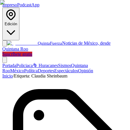
Impreso
Podcast
App
Edición
Noticias de México, desde
Quinta
Fuerza
Quintana Roo
Suscríbete gratis
Portada
Policiaca
🌀 Huracanes
Sismos
Quintana
Roo
México
Política
Deportes
Espectáculos
Opinión
Inicio
/
Etiqueta:
Claudia Sheinbaum