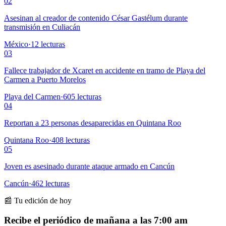
02
Asesinan al creador de contenido César Gastélum durante
transmisión en Culiacán
México
·
12
lecturas
03
Fallece trabajador de Xcaret en accidente en tramo de Playa del
Carmen a Puerto Morelos
Playa del Carmen
·
605
lecturas
04
Reportan a 23 personas desaparecidas en Quintana Roo
Quintana Roo
·
408
lecturas
05
Joven es asesinado durante ataque armado en Cancún
Cancún
·
462
lecturas
📰 Tu edición de hoy
Recibe el periódico de mañana a las 7:00 am