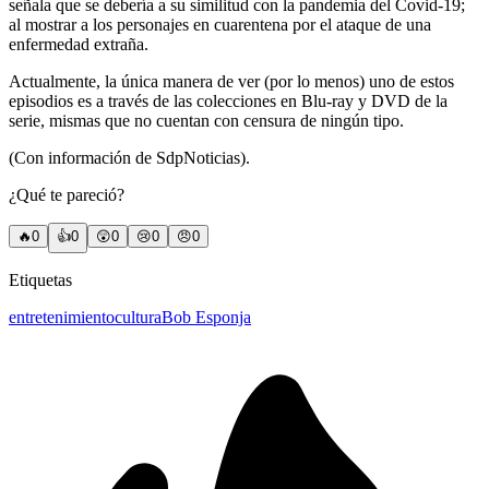
señala que se debería a su similitud con la pandemia del Covid-19;
al mostrar a los personajes en cuarentena por el ataque de una
enfermedad extraña.
Actualmente, la única manera de ver (por lo menos) uno de estos
episodios es a través de las colecciones en Blu-ray y DVD de la
serie, mismas que no cuentan con censura de ningún tipo.
(Con información de SdpNoticias).
¿Qué te pareció?
🔥
0
👍
0
😲
0
😢
0
😠
0
Etiquetas
entretenimiento
cultura
Bob Esponja