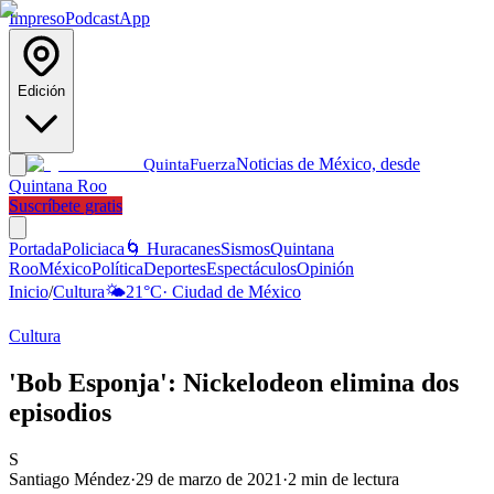
Impreso
Podcast
App
Edición
Noticias de México, desde
Quinta
Fuerza
Quintana Roo
Suscríbete gratis
Portada
Policiaca
🌀 Huracanes
Sismos
Quintana
Roo
México
Política
Deportes
Espectáculos
Opinión
Inicio
/
Cultura
🌤️
21
°C
·
Ciudad de México
Cultura
'Bob Esponja': Nickelodeon elimina dos
episodios
S
Santiago Méndez
·
29 de marzo de 2021
·
2
min de lectura