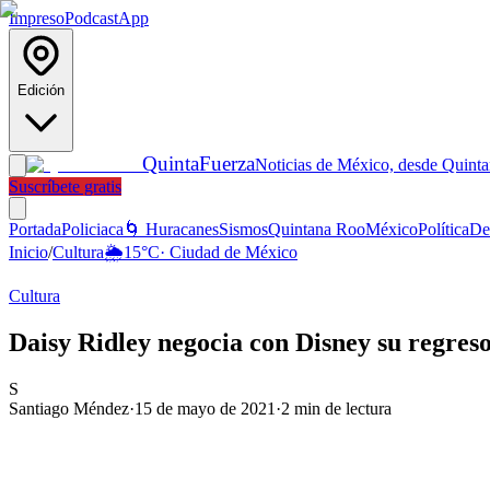
Impreso
Podcast
App
Edición
Quinta
Fuerza
Noticias de México, desde Quint
Suscríbete gratis
Portada
Policiaca
🌀 Huracanes
Sismos
Quintana Roo
México
Política
De
Inicio
/
Cultura
🌦️
15
°C
·
Ciudad de México
Cultura
Daisy Ridley negocia con Disney su regreso
S
Santiago Méndez
·
15 de mayo de 2021
·
2
min de lectura