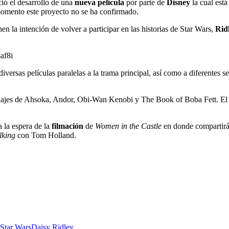
ió el desarrollo de una
nueva película
por parte de
Disney
la cual est
 momento este proyecto no se ha confirmado.
 la intención de volver a participar en las historias de Star Wars,
Rid
af8i
iversas películas paralelas a la trama principal, así como a diferentes se
sonajes de Ahsoka, Andor, Obi-Wan Kenobi y The Book of Boba Fett. El 
 a la espera de la
filmación
de
Women in the Castle
en donde compartirá
lking
con Tom Holland.
Star Wars
Daisy Ridley