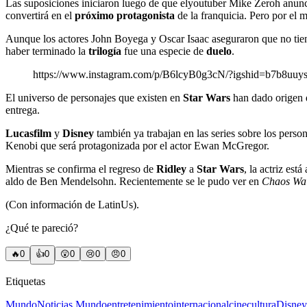
Las suposiciones iniciaron luego de que elyoutuber Mike Zeroh anunc
convertirá en el
próximo protagonista
de la franquicia. Pero por el
Aunque los actores John Boyega y Oscar Isaac aseguraron que no tienen
haber terminado la
trilogía
fue una especie de
duelo
.
https://www.instagram.com/p/B6lcyB0g3cN/?igshid=b7b8uuys
El universo de personajes que existen en
Star Wars
han dado origen d
entrega.
Lucasfilm
y
Disney
también ya trabajan en las series sobre los per
Kenobi que será protagonizada por el actor Ewan McGregor.
Mientras se confirma el regreso de
Ridley
a
Star Wars
, la actriz está
aldo de Ben Mendelsohn. Recientemente se le pudo ver en
Chaos Wa
(Con información de LatinUs).
¿Qué te pareció?
🔥
0
👍
0
😲
0
😢
0
😠
0
Etiquetas
Mundo
Noticias Mundo
entretenimiento
internacional
cine
cultura
Disney