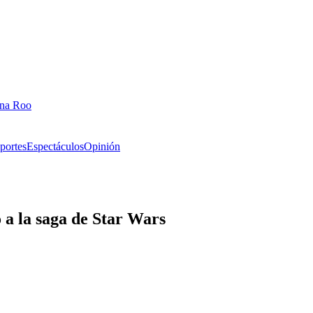
ana Roo
portes
Espectáculos
Opinión
 a la saga de Star Wars