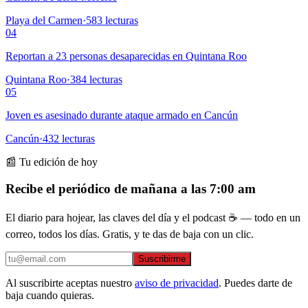
Playa del Carmen
·
583
lecturas
04
Reportan a 23 personas desaparecidas en Quintana Roo
Quintana Roo
·
384
lecturas
05
Joven es asesinado durante ataque armado en Cancún
Cancún
·
432
lecturas
📰 Tu edición de hoy
Recibe el periódico de mañana a las 7:00 am
El diario para hojear, las claves del día y el podcast ☕ — todo en un
correo, todos los días. Gratis, y te das de baja con un clic.
Suscribirme
Al suscribirte aceptas nuestro
aviso de privacidad
. Puedes darte de
baja cuando quieras.