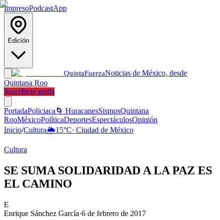
Impreso
Podcast
App
Edición
Noticias de México, desde
Quinta
Fuerza
Quintana Roo
Suscríbete gratis
Portada
Policiaca
🌀 Huracanes
Sismos
Quintana
Roo
México
Política
Deportes
Espectáculos
Opinión
Inicio
/
Cultura
🌦️
15
°C
·
Ciudad de México
Cultura
SE SUMA SOLIDARIDAD A LA PAZ ES
EL CAMINO
E
Enrique Sánchez García
·
6 de febrero de 2017