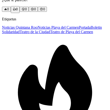
🔥
0
👍
0
😲
0
😢
0
😠
0
Etiquetas
Noticias Quintana Roo
Noticias Playa del Carmen
Portada
Boletin
Solidaridad
Teatro de la Ciudad
Teatro de Playa del Carmen