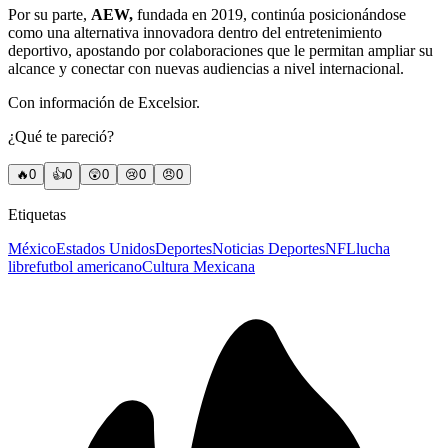
Por su parte,
AEW,
fundada en 2019, continúa posicionándose
como una alternativa innovadora dentro del entretenimiento
deportivo, apostando por colaboraciones que le permitan ampliar su
alcance y conectar con nuevas audiencias a nivel internacional.
Con información de Excelsior.
¿Qué te pareció?
🔥
0
👍
0
😲
0
😢
0
😠
0
Etiquetas
México
Estados Unidos
Deportes
Noticias Deportes
NFL
lucha
libre
futbol americano
Cultura Mexicana