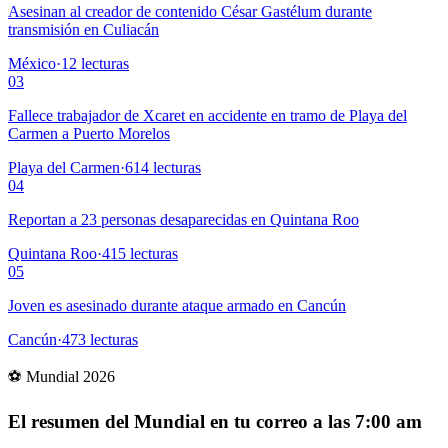
Asesinan al creador de contenido César Gastélum durante
transmisión en Culiacán
México
·
12
lecturas
03
Fallece trabajador de Xcaret en accidente en tramo de Playa del
Carmen a Puerto Morelos
Playa del Carmen
·
614
lecturas
04
Reportan a 23 personas desaparecidas en Quintana Roo
Quintana Roo
·
415
lecturas
05
Joven es asesinado durante ataque armado en Cancún
Cancún
·
473
lecturas
⚽ Mundial 2026
El resumen del Mundial en tu correo a las 7:00 am