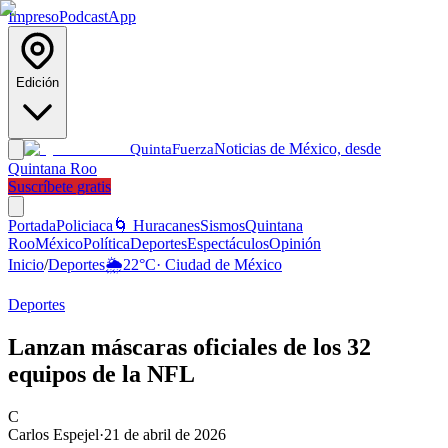
Impreso
Podcast
App
Edición
Noticias de México, desde
Quinta
Fuerza
Quintana Roo
Suscríbete gratis
Portada
Policiaca
🌀 Huracanes
Sismos
Quintana
Roo
México
Política
Deportes
Espectáculos
Opinión
Inicio
/
Deportes
🌦️
22
°C
·
Ciudad de México
Deportes
Lanzan máscaras oficiales de los 32
equipos de la NFL
C
Carlos Espejel
·
21 de abril de 2026