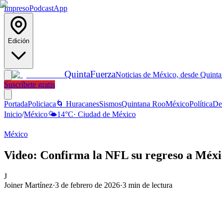
Impreso
Podcast
App
Edición
Quinta
Fuerza
Noticias de México, desde Quint
Suscríbete gratis
Portada
Policiaca
🌀 Huracanes
Sismos
Quintana Roo
México
Política
De
Inicio
/
México
🌤️
14
°C
·
Ciudad de México
México
Video: Confirma la NFL su regreso a Méxic
J
Joiner Martínez
·
3 de febrero de 2026
·
3
min de lectura