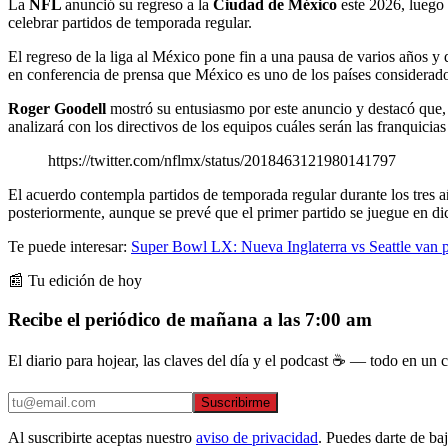
La
NFL
anunció su regreso a la
Ciudad de México
este 2026, luego 
celebrar partidos de temporada regular.
El regreso de la liga al México pone fin a una pausa de varios años y
en conferencia de prensa que México es uno de los países considerados
Roger Goodell
mostró su entusiasmo por este anuncio y destacó que, t
analizará con los directivos de los equipos cuáles serán las franquicia
https://twitter.com/nflmx/status/2018463121980141797
El acuerdo contempla partidos de temporada regular durante los tres añ
posteriormente, aunque se prevé que el primer partido se juegue en di
Te puede interesar:
Super Bowl LX: Nueva Inglaterra vs Seattle van po
📰 Tu edición de hoy
Recibe el periódico de mañana a las 7:00 am
El diario para hojear, las claves del día y el podcast ☕ — todo en un co
Suscribirme
Al suscribirte aceptas nuestro
aviso de privacidad
. Puedes darte de ba