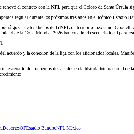
e renovó el contrato con la
NFL
para que el Coloso de Santa Úrsula sig
mporada regular durante los próximos tres años en el icónico Estadio Ba
 podrá gozar de los duelos de la
NFL
en territorio mexicano. Goodell r
oximidad de la Copa Mundial 2026 han creado el escenario ideal para rea
71
 del acuerdo y la conexión de la liga con los aficionados locales. Manife
e, escenario de momentos destacados en la historia internacional de la 
crecimiento.
ca
DeportesQF
Estadio Banorte
NFL México