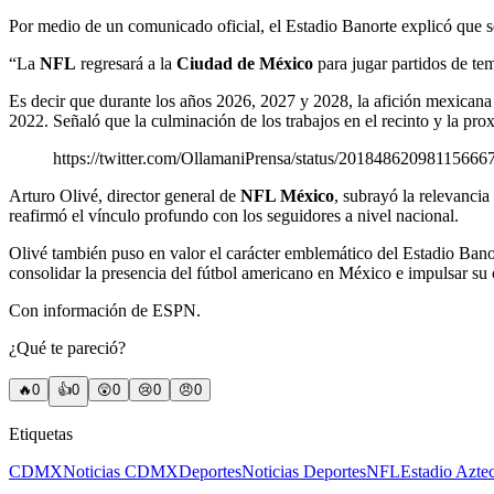
Por medio de un comunicado oficial, el Estadio Banorte explicó que s
“La
NFL
regresará a la
Ciudad de México
para jugar partidos de te
Es decir que durante los años 2026, 2027 y 2028, la afición mexicana
2022. Señaló que la culminación de los trabajos en el recinto y la pr
https://twitter.com/OllamaniPrensa/status/20184862098115666
Arturo Olivé, director general de
NFL México
, subrayó la relevancia
reafirmó el vínculo profundo con los seguidores a nivel nacional.
Olivé también puso en valor el carácter emblemático del Estadio Banort
consolidar la presencia del fútbol americano en México e impulsar su 
Con información de ESPN.
¿Qué te pareció?
🔥
0
👍
0
😲
0
😢
0
😠
0
Etiquetas
CDMX
Noticias CDMX
Deportes
Noticias Deportes
NFL
Estadio Azte