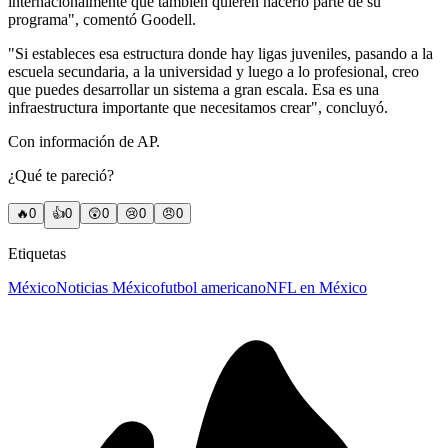
internacionalmente que también quieren hacerlo parte de su
programa", comentó Goodell.
"Si estableces esa estructura donde hay ligas juveniles, pasando a la
escuela secundaria, a la universidad y luego a lo profesional, creo
que puedes desarrollar un sistema a gran escala. Esa es una
infraestructura importante que necesitamos crear", concluyó.
Con información de AP.
¿Qué te pareció?
🔥
0
👍
0
😲
0
😢
0
😠
0
Etiquetas
México
Noticias México
futbol americano
NFL en México