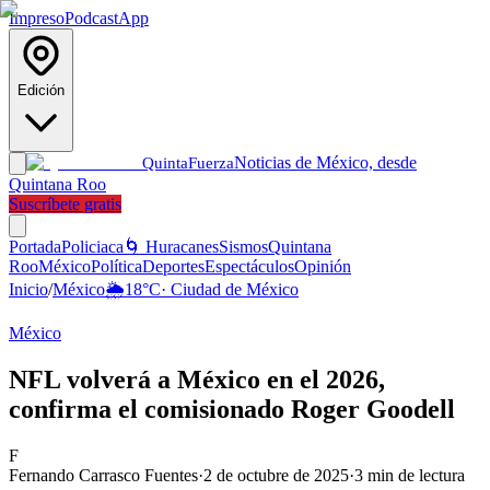
Impreso
Podcast
App
Edición
Noticias de México, desde
Quinta
Fuerza
Quintana Roo
Suscríbete gratis
Portada
Policiaca
🌀 Huracanes
Sismos
Quintana
Roo
México
Política
Deportes
Espectáculos
Opinión
Inicio
/
México
🌦️
18
°C
·
Ciudad de México
México
NFL volverá a México en el 2026,
confirma el comisionado Roger Goodell
F
Fernando Carrasco Fuentes
·
2 de octubre de 2025
·
3
min de lectura