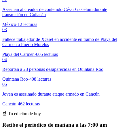
Asesinan al creador de contenido César Gastélum durante
transmisión en Culiacán
México
·
12
lecturas
03
Fallece trabajador de Xcaret en accidente en tramo de Playa del
Carmen a Puerto Morelos
Playa del Carmen
·
605
lecturas
04
Reportan a 23 personas desaparecidas en Quintana Roo
Quintana Roo
·
408
lecturas
05
Joven es asesinado durante ataque armado en Cancún
Cancún
·
462
lecturas
📰 Tu edición de hoy
Recibe el periódico de mañana a las 7:00 am