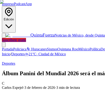
Impreso
Podcast
App
Edición
Quinta
Fuerza
Noticias de México, desde Quint
Suscríbete gratis
Portada
Policiaca
🌀 Huracanes
Sismos
Quintana Roo
México
Política
De
Inicio
/
Deportes
⛈️
21
°C
·
Ciudad de México
Deportes
Álbum Panini del Mundial 2026 será el más 
C
Carlos Espejel
·
3 de febrero de 2026
·
3
min de lectura