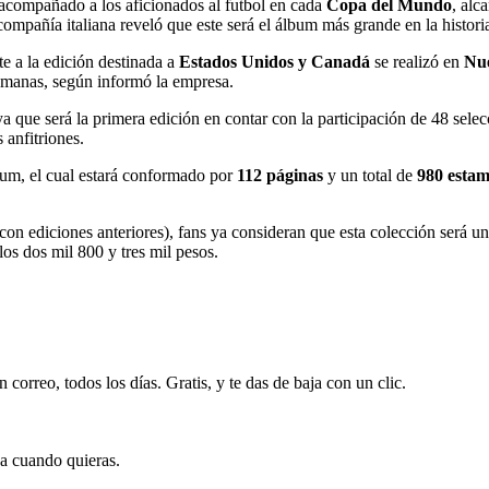
 acompañado a los aficionados al futbol en cada
Copa del Mundo
, alc
 compañía italiana reveló que este será el álbum más grande en la histor
te a la edición destinada a
Estados Unidos y Canadá
se realizó en
Nue
 semanas, según informó la empresa.
ya que será la primera edición en contar con la participación de 48 sele
 anfitriones.
lbum, el cual estará conformado por
112 páginas
y un total de
980 esta
n ediciones anteriores), fans ya consideran que esta colección será una
los dos mil 800 y tres mil pesos.
 correo, todos los días. Gratis, y te das de baja con un clic.
ja cuando quieras.