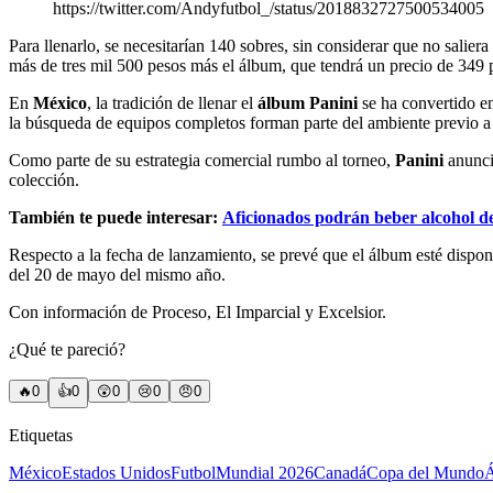
https://twitter.com/Andyfutbol_/status/2018832727500534005
Para llenarlo, se necesitarían 140 sobres, sin considerar que no salier
más de tres mil 500 pesos más el álbum, que tendrá un precio de 349 pa
En
México
, la tradición de llenar el
álbum Panini
se ha convertido en
la búsqueda de equipos completos forman parte del ambiente previo 
Como parte de su estrategia comercial rumbo al torneo,
Panini
anunci
colección.
También te puede interesar:
Aficionados podrán beber alcohol 
Respecto a la fecha de lanzamiento, se prevé que el álbum esté dispon
del 20 de mayo del mismo año.
Con información de Proceso, El Imparcial y Excelsior.
¿Qué te pareció?
🔥
0
👍
0
😲
0
😢
0
😠
0
Etiquetas
México
Estados Unidos
Futbol
Mundial 2026
Canadá
Copa del Mundo
Á