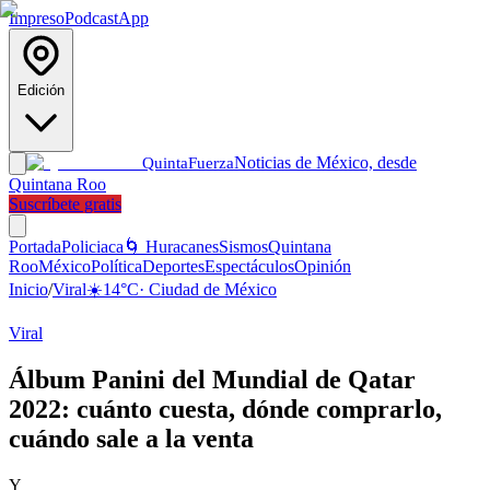
Impreso
Podcast
App
Edición
Noticias de México, desde
Quinta
Fuerza
Quintana Roo
Suscríbete gratis
Portada
Policiaca
🌀 Huracanes
Sismos
Quintana
Roo
México
Política
Deportes
Espectáculos
Opinión
Inicio
/
Viral
☀️
14
°C
·
Ciudad de México
Viral
Álbum Panini del Mundial de Qatar
2022: cuánto cuesta, dónde comprarlo,
cuándo sale a la venta
Y