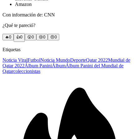
Amazon
Con información de: CNN
¿Qué te pareció?
🔥
0
👍
0
😲
0
😢
0
😠
0
Etiquetas
Noticia Viral
Futbol
Noticia Mundo
Deporte
Qatar 2022
Mundial de
Qatar 2022
Álbum Panini
Álbum
Álbum Panini del Mundial de
Qatar
coleccionistas