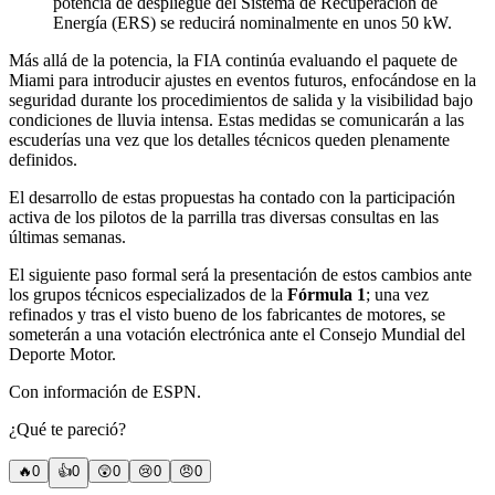
potencia de despliegue del Sistema de Recuperación de
Energía (ERS) se reducirá nominalmente en unos 50 kW.
Más allá de la potencia, la FIA continúa evaluando el paquete de
Miami para introducir ajustes en eventos futuros, enfocándose en la
seguridad durante los procedimientos de salida y la visibilidad bajo
condiciones de lluvia intensa. Estas medidas se comunicarán a las
escuderías una vez que los detalles técnicos queden plenamente
definidos.
El desarrollo de estas propuestas ha contado con la participación
activa de los pilotos de la parrilla tras diversas consultas en las
últimas semanas.
El siguiente paso formal será la presentación de estos cambios ante
los grupos técnicos especializados de la
Fórmula 1
; una vez
refinados y tras el visto bueno de los fabricantes de motores, se
someterán a una votación electrónica ante el Consejo Mundial del
Deporte Motor.
Con información de ESPN.
¿Qué te pareció?
🔥
0
👍
0
😲
0
😢
0
😠
0