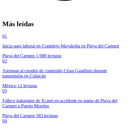
Más leídas
01
Inicia paro laboral en Complejo Mayakoba en Playa del Carmen
Playa del Carmen
·
1,988
lecturas
02
Asesinan al creador de contenido César Gastélum durante
transmisión en Culiacán
México
·
12
lecturas
03
Fallece trabajador de Xcaret en accidente en tramo de Playa del
Carmen a Puerto Morelos
Playa del Carmen
·
583
lecturas
04