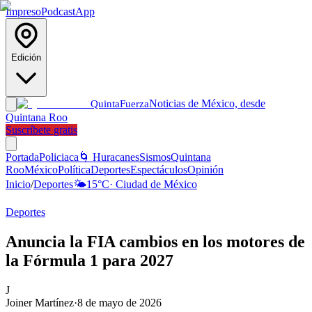
Impreso
Podcast
App
Edición
Noticias de México, desde
Quinta
Fuerza
Quintana Roo
Suscríbete gratis
Portada
Policiaca
🌀 Huracanes
Sismos
Quintana
Roo
México
Política
Deportes
Espectáculos
Opinión
Inicio
/
Deportes
🌤️
15
°C
·
Ciudad de México
Deportes
Anuncia la FIA cambios en los motores de
la Fórmula 1 para 2027
J
Joiner Martínez
·
8 de mayo de 2026