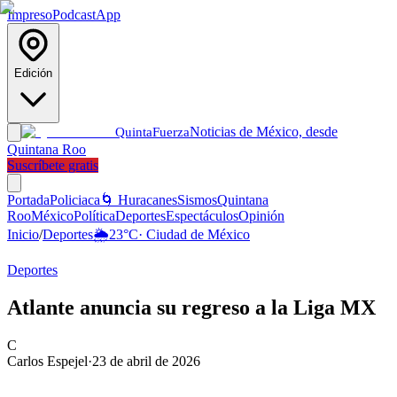
Impreso
Podcast
App
Edición
Noticias de México, desde
Quinta
Fuerza
Quintana Roo
Suscríbete gratis
Portada
Policiaca
🌀 Huracanes
Sismos
Quintana
Roo
México
Política
Deportes
Espectáculos
Opinión
Inicio
/
Deportes
🌦️
23
°C
·
Ciudad de México
Deportes
Atlante anuncia su regreso a la Liga MX
C
Carlos Espejel
·
23 de abril de 2026