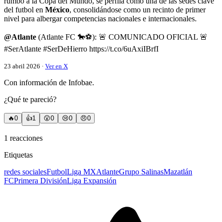
rumbo a la Copa del Mundo, se perfila como una de las sedes clave
del futbol en
México
, consolidándose como un recinto de primer
nivel para albergar competencias nacionales e internacionales.
@Atlante
(Atlante FC 🐎⚽️): 🚨 COMUNICADO OFICIAL 🚨
#SerAtlante #SerDeHierro https://t.co/6uAxiIBrfI
23 abril 2026 ·
Ver en X
Con información de Infobae.
¿Qué te pareció?
🔥
0
👍
1
😲
0
😢
0
😠
0
1
reacciones
Etiquetas
redes sociales
Futbol
Liga MX
Atlante
Grupo Salinas
Mazatlán
FC
Primera División
Liga Expansión