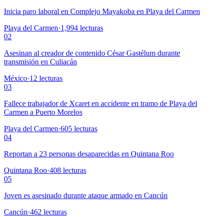
Inicia paro laboral en Complejo Mayakoba en Playa del Carmen
Playa del Carmen
·
1,994
lecturas
02
Asesinan al creador de contenido César Gastélum durante
transmisión en Culiacán
México
·
12
lecturas
03
Fallece trabajador de Xcaret en accidente en tramo de Playa del
Carmen a Puerto Morelos
Playa del Carmen
·
605
lecturas
04
Reportan a 23 personas desaparecidas en Quintana Roo
Quintana Roo
·
408
lecturas
05
Joven es asesinado durante ataque armado en Cancún
Cancún
·
462
lecturas