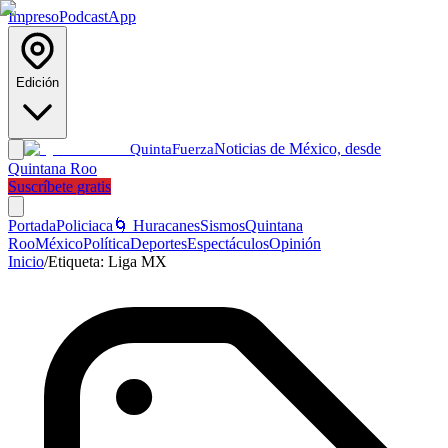
Impreso
Podcast
App
Edición
Noticias de México, desde
Quinta
Fuerza
Quintana Roo
Suscríbete gratis
Portada
Policiaca
🌀 Huracanes
Sismos
Quintana
Roo
México
Política
Deportes
Espectáculos
Opinión
Inicio
/
Etiqueta:
Liga MX