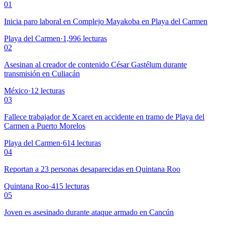
01
Inicia paro laboral en Complejo Mayakoba en Playa del Carmen
Playa del Carmen
·
1,996
lecturas
02
Asesinan al creador de contenido César Gastélum durante
transmisión en Culiacán
México
·
12
lecturas
03
Fallece trabajador de Xcaret en accidente en tramo de Playa del
Carmen a Puerto Morelos
Playa del Carmen
·
614
lecturas
04
Reportan a 23 personas desaparecidas en Quintana Roo
Quintana Roo
·
415
lecturas
05
Joven es asesinado durante ataque armado en Cancún