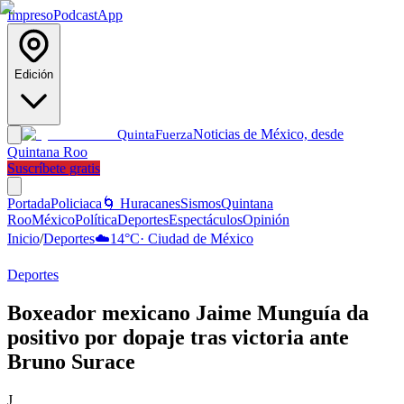
Impreso
Podcast
App
Edición
Noticias de México, desde
Quinta
Fuerza
Quintana Roo
Suscríbete gratis
Portada
Policiaca
🌀 Huracanes
Sismos
Quintana
Roo
México
Política
Deportes
Espectáculos
Opinión
Inicio
/
Deportes
☁️
14
°C
·
Ciudad de México
Deportes
Boxeador mexicano Jaime Munguía da
positivo por dopaje tras victoria ante
Bruno Surace
J