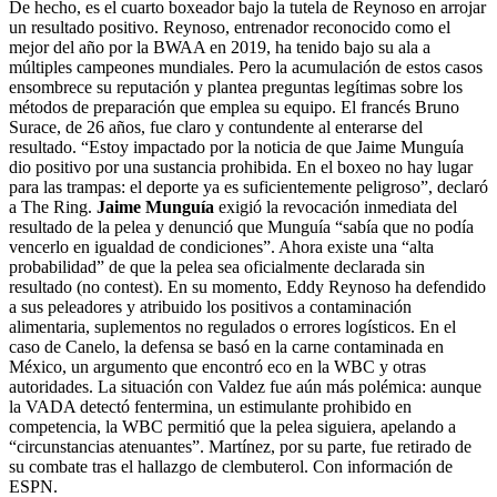
De hecho, es el cuarto boxeador bajo la tutela de Reynoso en arrojar
un resultado positivo. Reynoso, entrenador reconocido como el
mejor del año por la BWAA en 2019, ha tenido bajo su ala a
múltiples campeones mundiales. Pero la acumulación de estos casos
ensombrece su reputación y plantea preguntas legítimas sobre los
métodos de preparación que emplea su equipo. El francés Bruno
Surace, de 26 años, fue claro y contundente al enterarse del
resultado. “Estoy impactado por la noticia de que Jaime Munguía
dio positivo por una sustancia prohibida. En el boxeo no hay lugar
para las trampas: el deporte ya es suficientemente peligroso”, declaró
a The Ring.
Jaime Munguía
exigió la revocación inmediata del
resultado de la pelea y denunció que Munguía “sabía que no podía
vencerlo en igualdad de condiciones”. Ahora existe una “alta
probabilidad” de que la pelea sea oficialmente declarada sin
resultado (no contest). En su momento, Eddy Reynoso ha defendido
a sus peleadores y atribuido los positivos a contaminación
alimentaria, suplementos no regulados o errores logísticos. En el
caso de Canelo, la defensa se basó en la carne contaminada en
México, un argumento que encontró eco en la WBC y otras
autoridades. La situación con Valdez fue aún más polémica: aunque
la VADA detectó fentermina, un estimulante prohibido en
competencia, la WBC permitió que la pelea siguiera, apelando a
“circunstancias atenuantes”. Martínez, por su parte, fue retirado de
su combate tras el hallazgo de clembuterol. Con información de
ESPN.