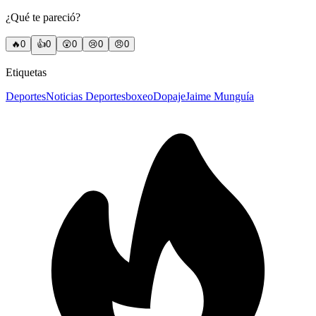
¿Qué te pareció?
🔥
0
👍
0
😲
0
😢
0
😠
0
Etiquetas
Deportes
Noticias Deportes
boxeo
Dopaje
Jaime Munguía