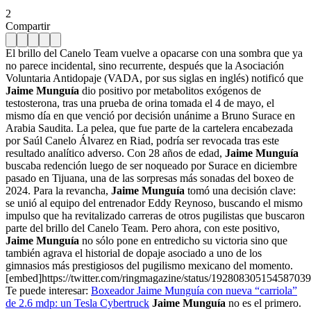
2
Compartir
El brillo del Canelo Team vuelve a opacarse con una sombra que ya
no parece incidental, sino recurrente, después que la Asociación
Voluntaria Antidopaje (VADA, por sus siglas en inglés) notificó que
Jaime Munguía
dio positivo por metabolitos exógenos de
testosterona, tras una prueba de orina tomada el 4 de mayo, el
mismo día en que venció por decisión unánime a Bruno Surace en
Arabia Saudita. La pelea, que fue parte de la cartelera encabezada
por Saúl Canelo Álvarez en Riad, podría ser revocada tras este
resultado analítico adverso. Con 28 años de edad,
Jaime Munguía
buscaba redención luego de ser noqueado por Surace en diciembre
pasado en Tijuana, una de las sorpresas más sonadas del boxeo de
2024. Para la revancha,
Jaime Munguía
tomó una decisión clave:
se unió al equipo del entrenador Eddy Reynoso, buscando el mismo
impulso que ha revitalizado carreras de otros pugilistas que buscaron
parte del brillo del Canelo Team. Pero ahora, con este positivo,
Jaime Munguía
no sólo pone en entredicho su victoria sino que
también agrava el historial de dopaje asociado a uno de los
gimnasios más prestigiosos del pugilismo mexicano del momento.
[embed]https://twitter.com/ringmagazine/status/19280830515458703
Te puede interesar:
Boxeador Jaime Munguía con nueva “carriola”
de 2.6 mdp: un Tesla Cybertruck
Jaime Munguía
no es el primero.