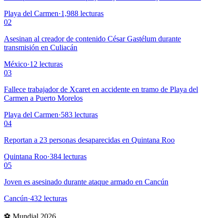
Playa del Carmen
·
1,988
lecturas
02
Asesinan al creador de contenido César Gastélum durante
transmisión en Culiacán
México
·
12
lecturas
03
Fallece trabajador de Xcaret en accidente en tramo de Playa del
Carmen a Puerto Morelos
Playa del Carmen
·
583
lecturas
04
Reportan a 23 personas desaparecidas en Quintana Roo
Quintana Roo
·
384
lecturas
05
Joven es asesinado durante ataque armado en Cancún
Cancún
·
432
lecturas
⚽ Mundial 2026