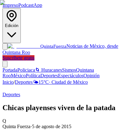
Impreso
Podcast
App
Edición
Noticias de México, desde
Quinta
Fuerza
Quintana Roo
Suscríbete gratis
Portada
Policiaca
🌀 Huracanes
Sismos
Quintana
Roo
México
Política
Deportes
Espectáculos
Opinión
Inicio
/
Deportes
🌤️
15
°C
·
Ciudad de México
Deportes
Chicas playenses viven de la patada
Q
Quinta Fuerza
·
5 de agosto de 2015