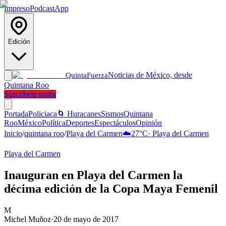
Impreso
Podcast
App
Edición
Noticias de México, desde
Quinta
Fuerza
Quintana Roo
Suscríbete gratis
Portada
Policiaca
🌀 Huracanes
Sismos
Quintana
Roo
México
Política
Deportes
Espectáculos
Opinión
Inicio
/
quintana roo
/
Playa del Carmen
☁️
27
°C
·
Playa del Carmen
Playa del Carmen
Inauguran en Playa del Carmen la
décima edición de la Copa Maya Femenil
M
Michel Muñoz
·
20 de mayo de 2017