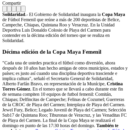
Compartir
Soildaridad
.- El Gobierno de Solidaridad inaugura la
Copa Maya
de Fútbol Femenil que reúne a más de 200 deportistas de Belice,
Campeche, Chiapas, Quintana Roo y Veracruz. En la Unidad
Deportiva Luis Donaldo Colosio de Playa del Carmen para
contender en la décima edición del torneo que se realiza en
Solidaridad.
Décima edición de la Copa Maya Femenil
"Cada una de ustedes practica el fútbol como diversión, ahora
después de 10 años han hecho amigas de otros municipios, estados y
países; es justo así cuando una disciplina deportiva trasciende e
implica cultura", señaló el Secretario General de Solidaridad,
Alberto Farfán Bravo, en representación de la Munícipe,
Cristina
Torres Gómez
. En el torneo que se llevará a cabo durante este fin
de semana compiten 10 equipos de futbol femenil: Comitán,
Chiapas; Delfincitas de Campeche; Felinas de Cozumel; Guerreras
de la CROC de Playa del Carmen; Interplaya de Playa del Carmen.
Jewel Fury, Belice; Legado Juvenil de Playa del Carmen; Selección
Sub17 de Quintana Roo; Tiburonas de Veracruz, y las Venaditas FC
de Playa del Carmen. La final de la Copa Maya se realizará el
domingo en punto de las 17:30 horas del domingo.
También te