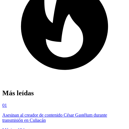
Más leídas
01
Asesinan al creador de contenido César Gastélum durante
transmisión en Culiacán