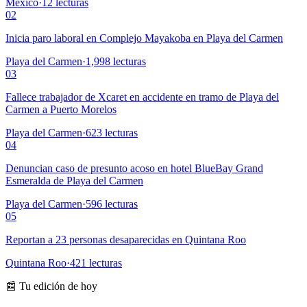
México
·
12
lecturas
02
Inicia paro laboral en Complejo Mayakoba en Playa del Carmen
Playa del Carmen
·
1,998
lecturas
03
Fallece trabajador de Xcaret en accidente en tramo de Playa del
Carmen a Puerto Morelos
Playa del Carmen
·
623
lecturas
04
Denuncian caso de presunto acoso en hotel BlueBay Grand
Esmeralda de Playa del Carmen
Playa del Carmen
·
596
lecturas
05
Reportan a 23 personas desaparecidas en Quintana Roo
Quintana Roo
·
421
lecturas
📰 Tu edición de hoy