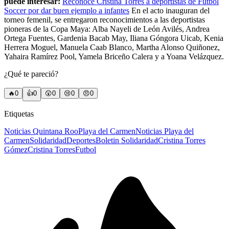
puede interesar:
Reconoce Cristina Torres a deportistas de Fútbol
Soccer por dar buen ejemplo a infantes
En el acto inauguran del
torneo femenil, se entregaron reconocimientos a las deportistas
pioneras de la Copa Maya: Alba Nayeli de León Avilés, Andrea
Ortega Fuentes, Gardenia Bacab May, Iliana Góngora Uicab, Kenia
Herrera Moguel, Manuela Caab Blanco, Martha Alonso Quiñonez,
Yahaira Ramírez Pool, Yamela Briceño Calera y a Yoana Velázquez.
¿Qué te pareció?
🔥
0
👍
0
😲
0
😢
0
😠
0
Etiquetas
Noticias Quintana Roo
Playa del Carmen
Noticias Playa del
Carmen
Solidaridad
Deportes
Boletin Solidaridad
Cristina Torres
Gómez
Cristina Torres
Futbol