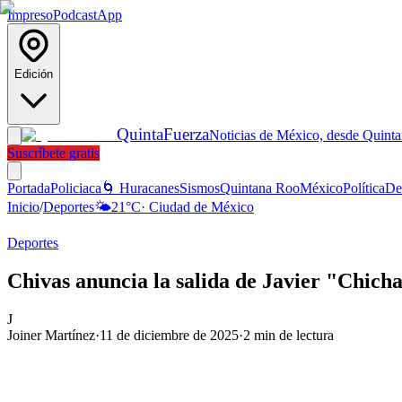
Impreso
Podcast
App
Edición
Quinta
Fuerza
Noticias de México, desde Quint
Suscríbete gratis
Portada
Policiaca
🌀 Huracanes
Sismos
Quintana Roo
México
Política
De
Inicio
/
Deportes
🌤️
21
°C
·
Ciudad de México
Deportes
Chivas anuncia la salida de Javier "Chich
J
Joiner Martínez
·
11 de diciembre de 2025
·
2
min de lectura