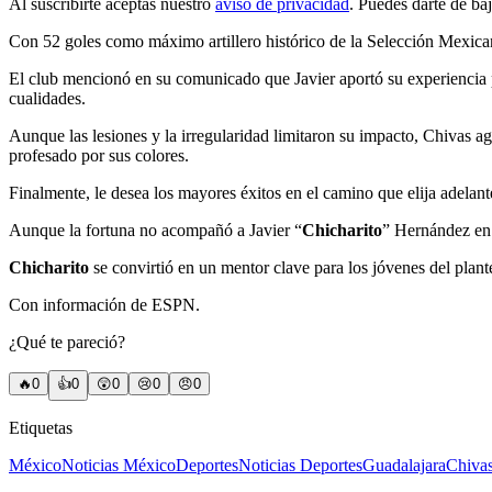
Al suscribirte aceptas nuestro
aviso de privacidad
. Puedes darte de ba
Con 52 goles como máximo artillero histórico de la Selección Mexicana
El club mencionó en su comunicado que Javier aportó su experiencia 
cualidades.
Aunque las lesiones y la irregularidad limitaron su impacto, Chivas 
profesado por sus colores.
Finalmente, le desea los mayores éxitos en el camino que elija adelant
Aunque la fortuna no acompañó a Javier “
Chicharito
” Hernández en 
Chicharito
se convirtió en un mentor clave para los jóvenes del plant
Con información de ESPN.
¿Qué te pareció?
🔥
0
👍
0
😲
0
😢
0
😠
0
Etiquetas
México
Noticias México
Deportes
Noticias Deportes
Guadalajara
Chiva