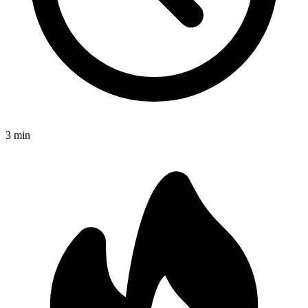
3
min