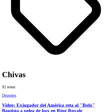
Chivas
92
notas
Deportes
Video: Exjugador del América reta al "Bofo"
Bautista a pelea de box en Ring Royale