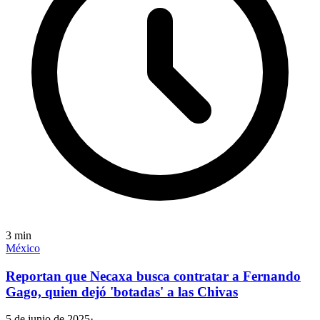
3
min
México
Reportan que Necaxa busca contratar a Fernando
Gago, quien dejó 'botadas' a las Chivas
5 de junio de 2025
·