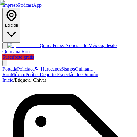
Impreso
Podcast
App
Edición
Noticias de México, desde
Quinta
Fuerza
Quintana Roo
Suscríbete gratis
Portada
Policiaca
🌀 Huracanes
Sismos
Quintana
Roo
México
Política
Deportes
Espectáculos
Opinión
Inicio
/
Etiqueta:
Chivas