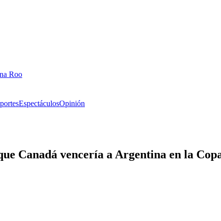
ana Roo
portes
Espectáculos
Opinión
 que Canadá vencería a Argentina en la Co