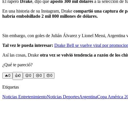
El rapero
Drake
, dijo que
apostó 300 mil dólares
a la selección de f
En una historia de su Instagram, Drake
compartió una captura de p
habría embolsillado 2 mil 800 millones de dólares.
Sin embargo, con goles de Julián Álvarez y Lionel Messi, Argentina ve
Tal vez le pueda interesar:
Drake Bell se vuelve viral por promoc
Así las cosas, Drake
otra vez se volvió tendencia a razón de los chi
¿Qué te pareció?
🔥
0
👍
0
😲
0
😢
0
😠
0
Etiquetas
Noticias Entretenimiento
Noticias Deportes
Argentina
Copa América 2