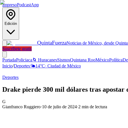
Impreso
Podcast
App
Edición
Quinta
Fuerza
Noticias de México, desde Quint
Suscríbete gratis
Portada
Policiaca
🌀 Huracanes
Sismos
Quintana Roo
México
Política
De
Inicio
/
Deportes
🌤️
14
°C
·
Ciudad de México
Deportes
Drake pierde 300 mil dólares tras apostar
G
Gianfranco Ruggiero
·
10 de julio de 2024
·
2
min de lectura