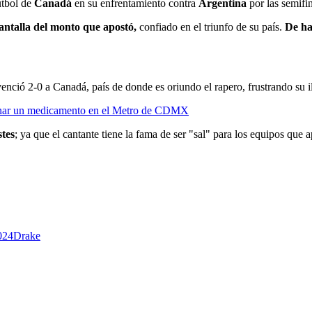
utbol de
Canadá
en su enfrentamiento contra
Argentina
por las semifi
antalla del monto que apostó,
confiado en el triunfo de su país.
De ha
nció 2-0 a Canadá, país de donde es oriundo el rapero, frustrando su i
ionar un medicamento en el Metro de CDMX
stes
; ya que el cantante tiene la fama de ser "sal" para los equipos que 
024
Drake