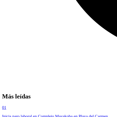
Más leídas
01
Inicia paro laboral en Complejo Mayakoba en Playa del Carmen