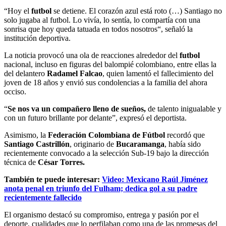
“Hoy el
futbol
se detiene. El corazón azul está roto (…) Santiago no
solo jugaba al futbol. Lo vivía, lo sentía, lo compartía con una
sonrisa que hoy queda tatuada en todos nosotros“, señaló la
institución deportiva.
La noticia provocó una ola de reacciones alrededor del
futbol
nacional, incluso en figuras del balompié colombiano, entre ellas la
del delantero
Radamel Falcao
, quien lamentó el fallecimiento del
joven de 18 años y envió sus condolencias a la familia del ahora
occiso.
“
Se nos va un compañero lleno de sueños,
de talento inigualable y
con un futuro brillante por delante”, expresó el deportista.
Asimismo, la
Federación Colombiana de Fútbol
recordó que
Santiago Castrillón
, originario de
Bucaramanga
, había sido
recientemente convocado a la selección Sub-19 bajo la dirección
técnica de
César Torres.
También te puede interesar:
Video: Mexicano Raúl Jiménez
anota penal en triunfo del Fulham; dedica gol a su padre
recientemente fallecido
El organismo destacó su compromiso, entrega y pasión por el
deporte, cualidades que lo perfilaban como una de las promesas del