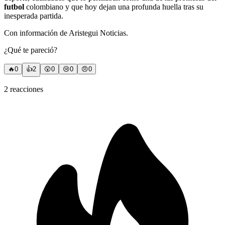
futbol
colombiano y que hoy dejan una profunda huella tras su
inesperada partida.
Con información de Aristegui Noticias.
¿Qué te pareció?
🔥
0
👍
2
😲
0
😢
0
😠
0
2
reacciones