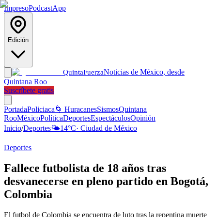
Impreso
Podcast
App
Edición
Noticias de México, desde
Quinta
Fuerza
Quintana Roo
Suscríbete gratis
Portada
Policiaca
🌀 Huracanes
Sismos
Quintana
Roo
México
Política
Deportes
Espectáculos
Opinión
Inicio
/
Deportes
🌤️
14
°C
·
Ciudad de México
Deportes
Fallece futbolista de 18 años tras
desvanecerse en pleno partido en Bogotá,
Colombia
El futbol de Colombia se encuentra de luto tras la repentina muerte