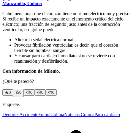
Manzanillo, Colima
Cabe mencionar que el corazón tiene un ritmo eléctrico muy preciso.
Si recibe un impacto exactamente en el momento crítico del ciclo
eléctrico; una fracción de segundo justo antes de la contracción
ventricular, ese golpe puede:
Alterar la señal eléctrica normal.
Provocar fibrilación ventricular, es decir, que el corazón
tiemble sin bombear sangre.
Y causar paro cardíaco inmediato si no se revierte con
reanimación y desfibrilación.
Con información de Milenio.
¿Qué te pareció?
🔥
0
👍
0
😲
0
😢
0
😠
0
Etiquetas
Deportes
Accidente
Futbol
Colima
Noticias Colima
Paro cardíaco