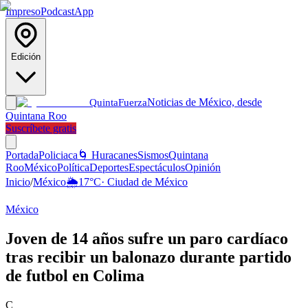
Impreso
Podcast
App
Edición
Noticias de México, desde
Quinta
Fuerza
Quintana Roo
Suscríbete gratis
Portada
Policiaca
🌀 Huracanes
Sismos
Quintana
Roo
México
Política
Deportes
Espectáculos
Opinión
Inicio
/
México
🌦️
17
°C
·
Ciudad de México
México
Joven de 14 años sufre un paro cardíaco
tras recibir un balonazo durante partido
de futbol en Colima
C