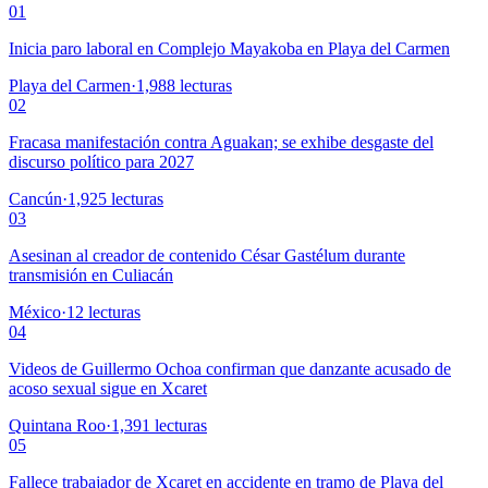
01
Inicia paro laboral en Complejo Mayakoba en Playa del Carmen
Playa del Carmen
·
1,988
lecturas
02
Fracasa manifestación contra Aguakan; se exhibe desgaste del
discurso político para 2027
Cancún
·
1,925
lecturas
03
Asesinan al creador de contenido César Gastélum durante
transmisión en Culiacán
México
·
12
lecturas
04
Videos de Guillermo Ochoa confirman que danzante acusado de
acoso sexual sigue en Xcaret
Quintana Roo
·
1,391
lecturas
05
Fallece trabajador de Xcaret en accidente en tramo de Playa del