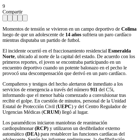
9
Compartir
Momentos de tensión se vivieron en un campo deportivo de
Colima
luego de que un adolescente de
14 años
sufriera un paro cardíaco
mientras disputaba un partido de futbol.
El incidente ocurrió en el fraccionamiento residencial
Esmeralda
Norte
, ubicado al norte de la capital del estado. De acuerdo con los
primeros reportes, el joven se encontraba participando en un
encuentro deportivo cuando un potente balonazo en el pecho le
provocó una descompensación que derivó en un paro cardíaco.
Compañeros y testigos del hecho alertaron de inmediato a los
servicios de emergencia a través del número
911
del C5i,
informando que el menor había comenzado a convulsionar tras
recibir el golpe. En cuestión de minutos, personal de la Unidad
Estatal de Protección Civil (
UEPC
) y del Centro Regulador de
Urgencias Médicas (
CRUM
) llegó al lugar.
Los paramédicos iniciaron maniobras de reanimación
cardiopulmonar
(RCP)
y utilizaron un desfibrilador externo
automático
(DEA)
para restablecer las funciones cardíacas del
adolescente. Según los informes preliminares, la desfibrilación