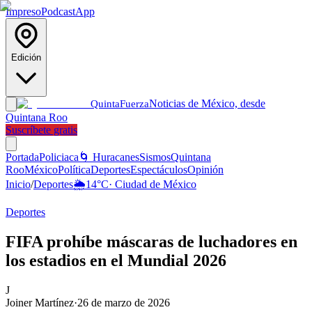
Impreso
Podcast
App
Edición
Noticias de México, desde
Quinta
Fuerza
Quintana Roo
Suscríbete gratis
Portada
Policiaca
🌀 Huracanes
Sismos
Quintana
Roo
México
Política
Deportes
Espectáculos
Opinión
Inicio
/
Deportes
🌦️
14
°C
·
Ciudad de México
Deportes
FIFA prohíbe máscaras de luchadores en
los estadios en el Mundial 2026
J
Joiner Martínez
·
26 de marzo de 2026