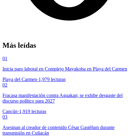
Más leídas
01
Inicia paro laboral en Complejo Mayakoba en Playa del Carmen
Playa del Carmen
·
1,979
lecturas
02
Fracasa manifestación contra Aguakan; se exhibe desgaste del
discurso político para 2027
Cancún
·
1,919
lecturas
03
Asesinan al creador de contenido César Gastélum durante
transmisión en Culiacán