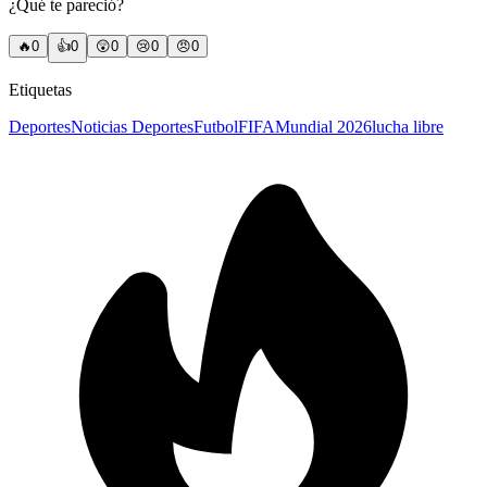
¿Qué te pareció?
🔥
0
👍
0
😲
0
😢
0
😠
0
Etiquetas
Deportes
Noticias Deportes
Futbol
FIFA
Mundial 2026
lucha libre