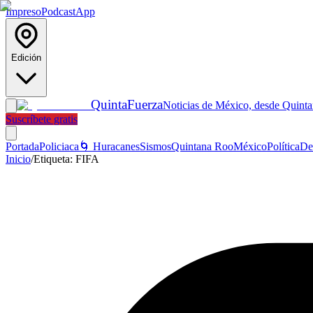
Impreso
Podcast
App
Edición
Quinta
Fuerza
Noticias de México, desde Quint
Suscríbete gratis
Portada
Policiaca
🌀 Huracanes
Sismos
Quintana Roo
México
Política
De
Inicio
/
Etiqueta:
FIFA