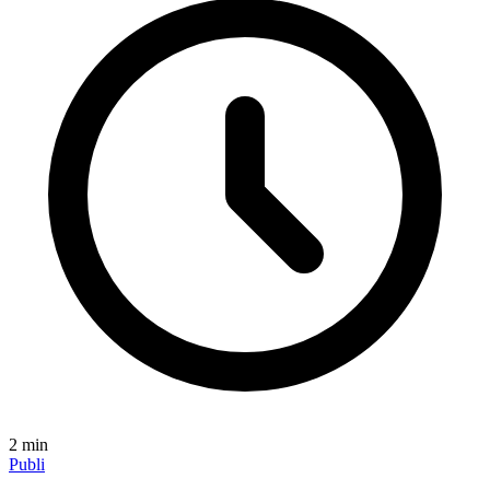
2
min
Publi