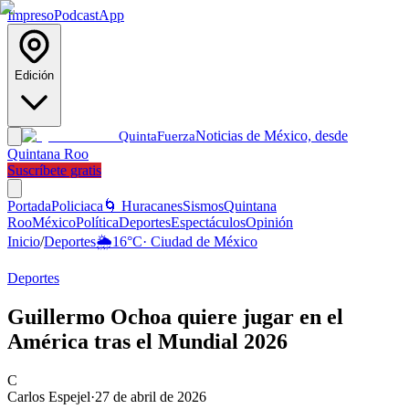
Impreso
Podcast
App
Edición
Noticias de México, desde
Quinta
Fuerza
Quintana Roo
Suscríbete gratis
Portada
Policiaca
🌀 Huracanes
Sismos
Quintana
Roo
México
Política
Deportes
Espectáculos
Opinión
Inicio
/
Deportes
🌦️
16
°C
·
Ciudad de México
Deportes
Guillermo Ochoa quiere jugar en el
América tras el Mundial 2026
C
Carlos Espejel
·
27 de abril de 2026