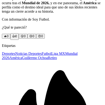
ocurra tras el
Mundial de 2026,
y en ese panorama, el
América
se
perfila como el destino ideal para que uno de sus ídolos recientes
tenga un cierre acorde a su historia.
Con información de Soy Futbol.
¿Qué te pareció?
🔥
0
👍
0
😲
0
😢
0
😠
0
Etiquetas
Deportes
Noticias Deportes
Futbol
Liga MX
Mundial
2026
América
Guillermo Ochoa
Retiro