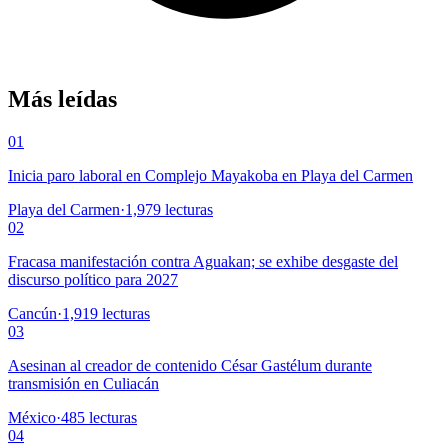
Más leídas
01
Inicia paro laboral en Complejo Mayakoba en Playa del Carmen
Playa del Carmen
·
1,979
lecturas
02
Fracasa manifestación contra Aguakan; se exhibe desgaste del
discurso político para 2027
Cancún
·
1,919
lecturas
03
Asesinan al creador de contenido César Gastélum durante
transmisión en Culiacán
México
·
485
lecturas
04