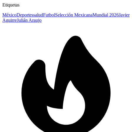
Etiquetas
México
Deportes
salud
Futbol
Selección Mexicana
Mundial 2026
Javier
Aguirre
Julián Araujo