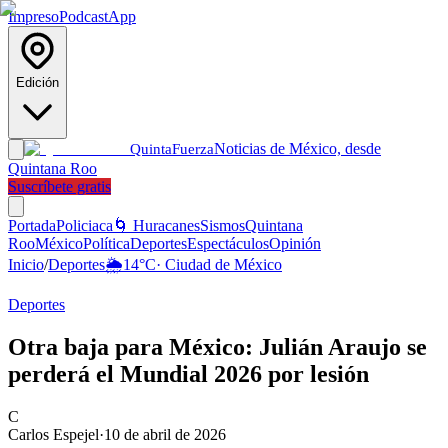
Impreso
Podcast
App
Edición
Noticias de México, desde
Quinta
Fuerza
Quintana Roo
Suscríbete gratis
Portada
Policiaca
🌀 Huracanes
Sismos
Quintana
Roo
México
Política
Deportes
Espectáculos
Opinión
Inicio
/
Deportes
🌦️
14
°C
·
Ciudad de México
Deportes
Otra baja para México: Julián Araujo se
perderá el Mundial 2026 por lesión
C
Carlos Espejel
·
10 de abril de 2026