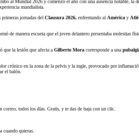
umbo al Mundial 2026 y comenzó el año con una ausencia notable, la d
xperiencia mundialista.
s primeras jornadas del
Clausura 2026,
enfrentando al
América
y
Atlé
rmó de manera escueta que el joven delantero presentaba molestias física
ló que la lesión que afecta a
Gilberto Mora
corresponde a una
pubalgi
or crónico en la zona de la pelvis y la ingle, provocado por inflamació
r el balón.
 correo, todos los días. Gratis, y te das de baja con un clic.
ja cuando quieras.