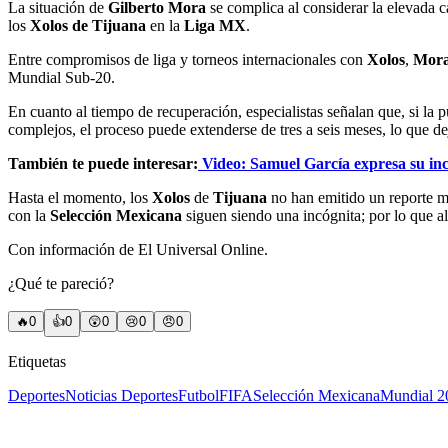
La situación de
Gilberto Mora
se complica al considerar la elevada 
los
Xolos de Tijuana
en la
Liga MX
.
Entre compromisos de liga y torneos internacionales con
Xolos
,
Mor
Mundial Sub-20.
En cuanto al tiempo de recuperación, especialistas señalan que, si la 
complejos, el proceso puede extenderse de tres a seis meses, lo que de
También te puede interesar:
Video: Samuel García expresa su inc
Hasta el momento, los
Xolos
de
Tijuana
no han emitido un reporte mé
con la
Selección Mexicana
siguen siendo una incógnita; por lo que a
Con información de El Universal Online.
¿Qué te pareció?
🔥
0
👍
0
😲
0
😢
0
😠
0
Etiquetas
Deportes
Noticias Deportes
Futbol
FIFA
Selección Mexicana
Mundial 2