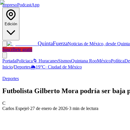
Impreso
Podcast
App
Edición
Quinta
Fuerza
Noticias de México, desde Quint
Suscríbete gratis
Portada
Policiaca
🌀 Huracanes
Sismos
Quintana Roo
México
Política
De
Inicio
/
Deportes
🌦️
19
°C
·
Ciudad de México
Deportes
Futbolista Gilberto Mora podría ser baja 
C
Carlos Espejel
·
27 de enero de 2026
·
3
min de lectura