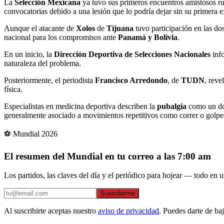
La
Selección Mexicana
ya tuvo sus primeros encuentros amistosos r
convocatorias debido a una lesión que lo podría dejar sin su primera e
Aunque el atacante de
Xolos
de
Tijuana
tuvo participación en las do
nacional para los compromisos ante
Panamá y Bolivia
.
En un inicio, la
Dirección Deportiva de Selecciones Nacionales
info
naturaleza del problema.
Posteriormente, el periodista
Francisco Arredondo
, de
TUDN
, reve
física.
Especialistas en medicina deportiva describen la
pubalgia
como un dol
generalmente asociado a movimientos repetitivos como correr o golpea
⚽ Mundial 2026
El resumen del Mundial en tu correo a las 7:00 am
Los partidos, las claves del día y el periódico para hojear — todo en un
Suscribirme
Al suscribirte aceptas nuestro
aviso de privacidad
. Puedes darte de ba