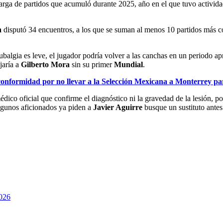
carga de partidos que acumuló durante 2025, año en el que tuvo activid
a
disputó 34 encuentros, a los que se suman al menos 10 partidos más c
pubalgia es leve, el jugador podría volver a las canchas en un periodo 
jaría a
Gilberto Mora
sin su primer
Mundial
.
onformidad por no llevar a la Selección Mexicana a Monterrey pa
dico oficial que confirme el diagnóstico ni la gravedad de la lesión, p
lgunos aficionados ya piden a
Javier Aguirre
busque un sustituto antes
026